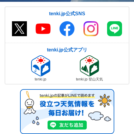
tenki.jp公式SNS
tenki.jp公式アプリ
tenki.jp
tenki.jp 登山天気