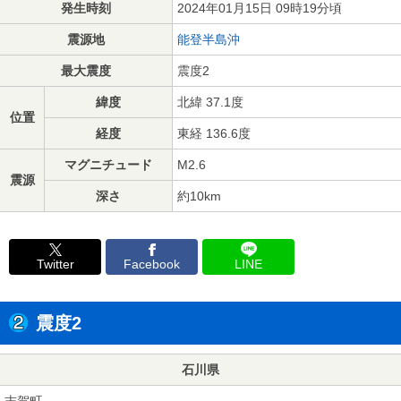
発生時刻
2024年01月15日 09時19分頃
震源地
能登半島沖
最大震度
震度2
緯度
北緯 37.1度
位置
経度
東経 136.6度
マグニチュード
M2.6
震源
深さ
約10km
Twitter
Facebook
LINE
震度2
石川県
志賀町