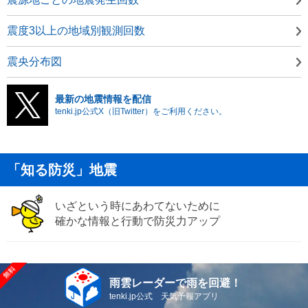
震度3以上の地域別観測回数
震央分布図
最新の地震情報を配信
tenki.jp公式X（旧Twitter）をご利用ください。
「知る防災」地震
いざという時にあわてないために
確かな情報と行動で防災力アップ
雨雲レーダーで雨を回避！
tenki.jp公式 天気予報アプリ