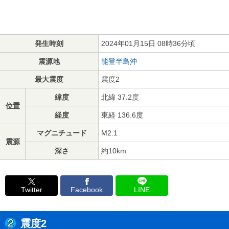
発生時刻
2024年01月15日 08時36分頃
震源地
能登半島沖
最大震度
震度2
緯度
北緯 37.2度
位置
経度
東経 136.6度
マグニチュード
M2.1
震源
深さ
約10km
Twitter
Facebook
LINE
震度2