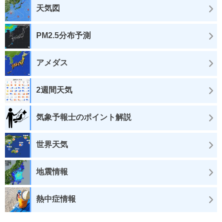
天気図
PM2.5分布予測
アメダス
2週間天気
気象予報士のポイント解説
世界天気
地震情報
熱中症情報