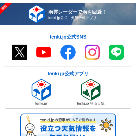
雨雲レーダーで雨を回避！
tenki.jp公式 天気予報アプリ
tenki.jp公式SNS
tenki.jp公式アプリ
tenki.jp
tenki.jp 登山天気