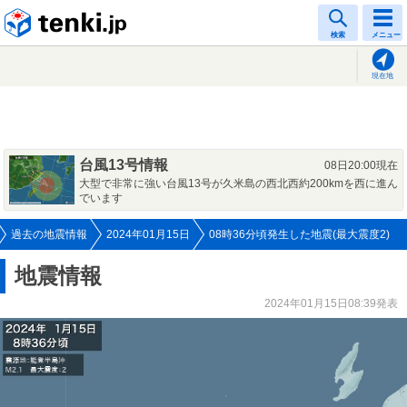
tenki.jp
検索
メニュー
現在地
台風13号情報
08日20:00現在
大型で非常に強い台風13号が久米島の西北西約200kmを西に進ん
でいます
過去の地震情報
2024年01月15日
08時36分頃発生した地震(最大震度2)
地震情報
2024年01月15日08:39発表