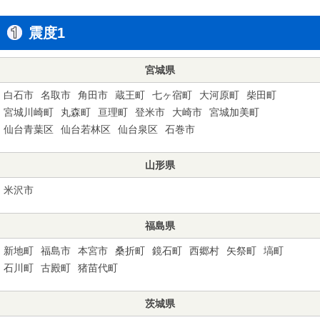
震度1
宮城県
白石市
名取市
角田市
蔵王町
七ヶ宿町
大河原町
柴田町
宮城川崎町
丸森町
亘理町
登米市
大崎市
宮城加美町
仙台青葉区
仙台若林区
仙台泉区
石巻市
山形県
米沢市
福島県
新地町
福島市
本宮市
桑折町
鏡石町
西郷村
矢祭町
塙町
石川町
古殿町
猪苗代町
茨城県