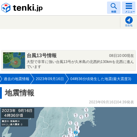
tenki.jp
検索
メニュー
現在地
台風13号情報
08日10:00現在
大型で非常に強い台風13号が久米島の北西約130kmを北西に進ん
でいます
過去の地震情報
2023年09月16日
04時36分頃発生した地震(最大震度3)
地震情報
2023年09月16日04:39発表