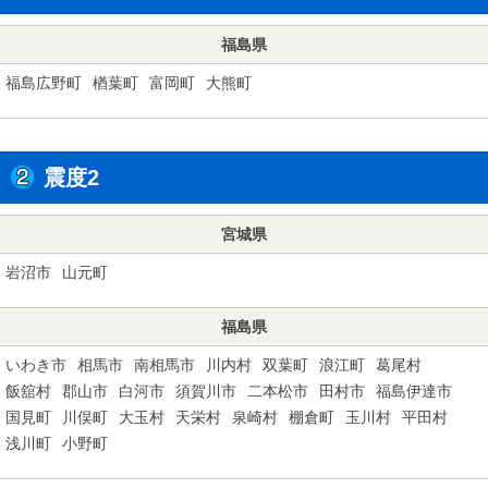
福島県
福島広野町
楢葉町
富岡町
大熊町
震度2
宮城県
岩沼市
山元町
福島県
いわき市
相馬市
南相馬市
川内村
双葉町
浪江町
葛尾村
飯舘村
郡山市
白河市
須賀川市
二本松市
田村市
福島伊達市
国見町
川俣町
大玉村
天栄村
泉崎村
棚倉町
玉川村
平田村
浅川町
小野町