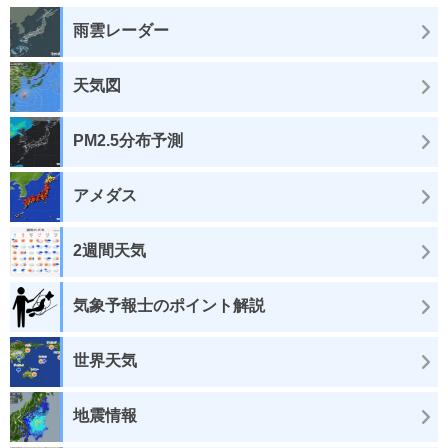
雨雲レーダー
天気図
PM2.5分布予測
アメダス
2週間天気
気象予報士のポイント解説
世界天気
地震情報