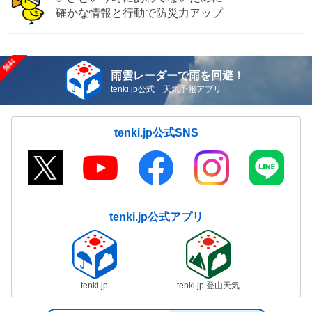
確かな情報と行動で防災力アップ
雨雲レーダーで雨を回避！
tenki.jp公式 天気予報アプリ
tenki.jp公式SNS
tenki.jp公式アプリ
tenki.jp
tenki.jp 登山天気