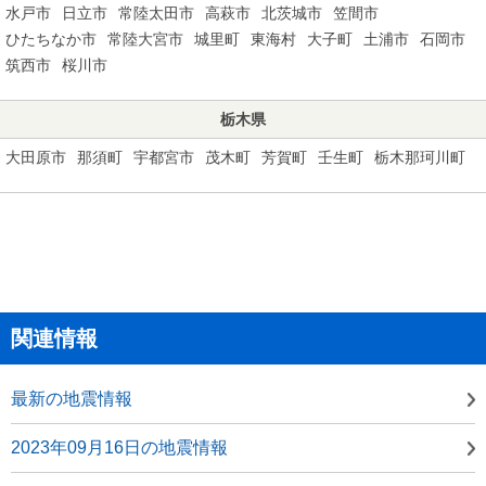
水戸市
日立市
常陸太田市
高萩市
北茨城市
笠間市
ひたちなか市
常陸大宮市
城里町
東海村
大子町
土浦市
石岡市
筑西市
桜川市
栃木県
大田原市
那須町
宇都宮市
茂木町
芳賀町
壬生町
栃木那珂川町
関連情報
最新の地震情報
2023年09月16日の地震情報