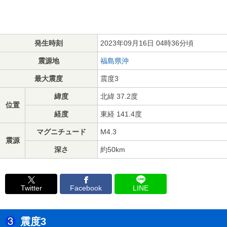
発生時刻
2023年09月16日 04時36分頃
震源地
福島県沖
最大震度
震度3
緯度
北緯 37.2度
位置
経度
東経 141.4度
マグニチュード
M4.3
震源
深さ
約50km
Twitter
Facebook
LINE
震度3