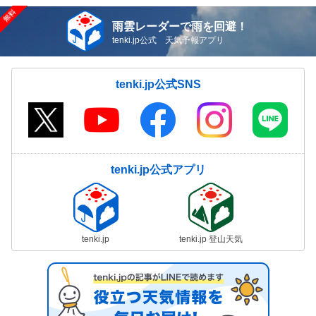
雨雲レーダーで雨を回避！
tenki.jp公式 天気予報アプリ
tenki.jp公式SNS
tenki.jp公式アプリ
tenki.jp
tenki.jp 登山天気