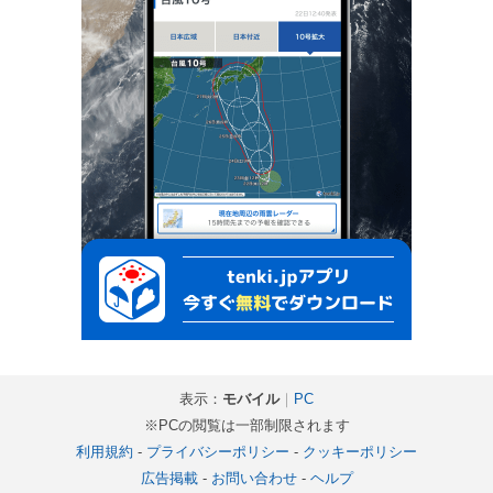
表示：
モバイル
｜
PC
※PCの閲覧は一部制限されます
利用規約
-
プライバシーポリシー
-
クッキーポリシー
広告掲載
-
お問い合わせ
-
ヘルプ