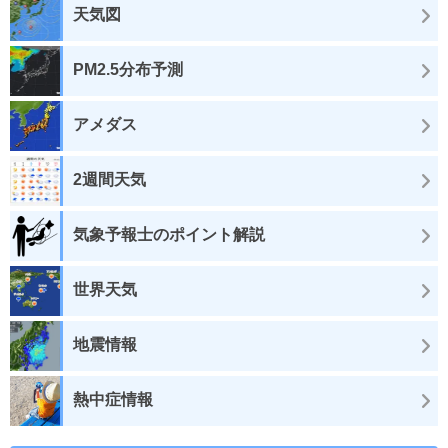
天気図
PM2.5分布予測
アメダス
2週間天気
気象予報士のポイント解説
世界天気
地震情報
熱中症情報