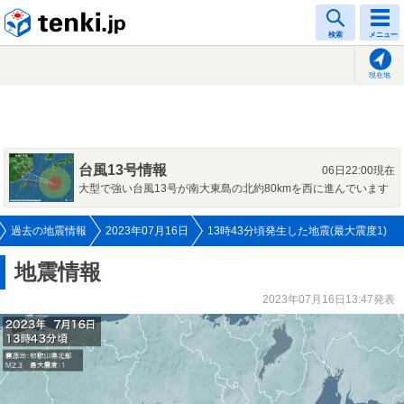
tenki.jp
検索
メニュー
現在地
台風13号情報
06日22:00現在
大型で強い台風13号が南大東島の北約80kmを西に進んでいます
過去の地震情報
2023年07月16日
13時43分頃発生した地震(最大震度1)
地震情報
2023年07月16日13:47発表