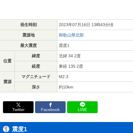
発生時刻
2023年07月16日 13時43分頃
震源地
和歌山県北部
最大震度
震度1
緯度
北緯 34.2度
位置
経度
東経 135.2度
マグニチュード
M2.3
震源
深さ
約10km
Twitter
Facebook
LINE
震度1