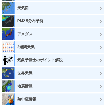
天気図
PM2.5分布予測
アメダス
2週間天気
気象予報士のポイント解説
世界天気
地震情報
熱中症情報