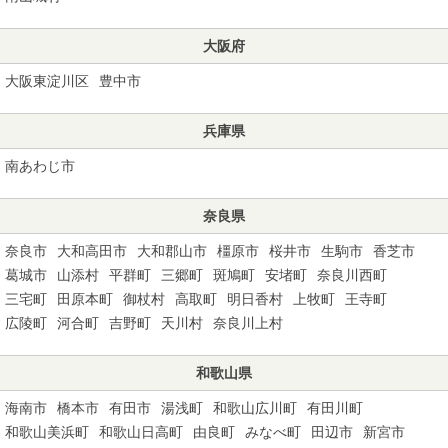
大阪府
大阪東淀川区
豊中市
兵庫県
南あわじ市
奈良県
奈良市
大和高田市
大和郡山市
橿原市
桜井市
生駒市
香芝市
葛城市
山添村
平群町
三郷町
斑鳩町
安堵町
奈良川西町
三宅町
田原本町
御杖村
高取町
明日香村
上牧町
王寺町
広陵町
河合町
吉野町
天川村
奈良川上村
和歌山県
海南市
橋本市
有田市
湯浅町
和歌山広川町
有田川町
和歌山美浜町
和歌山日高町
由良町
みなべ町
田辺市
新宮市