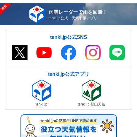
雨雲レーダーで雨を回避！
tenki.jp公式 天気予報アプリ
tenki.jp公式SNS
tenki.jp公式アプリ
tenki.jp
tenki.jp 登山天気