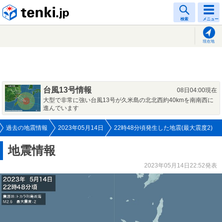
tenki.jp
検索
メニュー
現在地
台風13号情報
08日04:00現在
大型で非常に強い台風13号が久米島の北北西約40kmを南南西に
進んでいます
過去の地震情報
2023年05月14日
22時48分頃発生した地震(最大震度2)
地震情報
2023年05月14日22:52発表