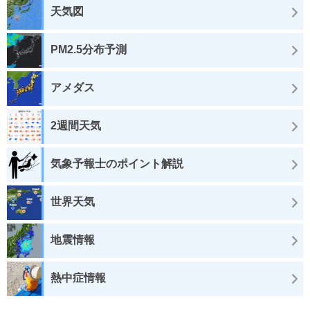
天気図
PM2.5分布予測
アメダス
2週間天気
気象予報士のポイント解説
世界天気
地震情報
熱中症情報