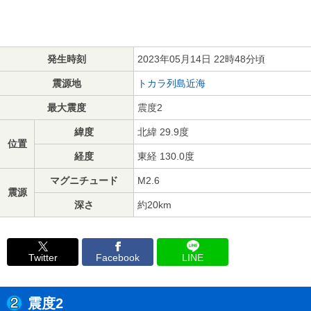
発生時刻
2023年05月14日 22時48分頃
震源地
トカラ列島近海
最大震度
震度2
緯度
北緯 29.9度
位置
経度
東経 130.0度
マグニチュード
M2.6
震源
深さ
約20km
Twitter
Facebook
LINE
震度2