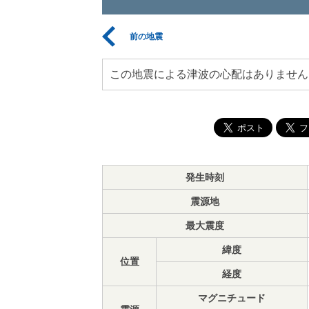
前の地震
この地震による津波の心配はありません
発生時刻
震源地
最大震度
緯度
位置
経度
マグニチュード