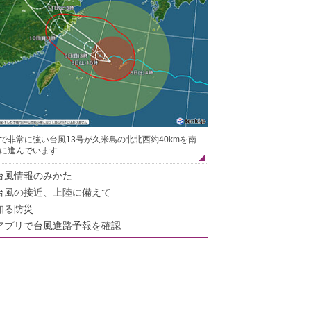
で非常に強い台風13号が久米島の北北西約40kmを南
に進んでいます
台風情報のみかた
台風の接近、上陸に備えて
知る防災
アプリで台風進路予報を確認