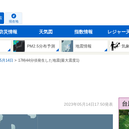
索
現在地
防災情報
天気図
指数情報
レジャー
PM2.5分布予測
地震情報
気
05月14日
17時44分頃発生した地震(最大震度1)
台
2023年05月14日17:50発表