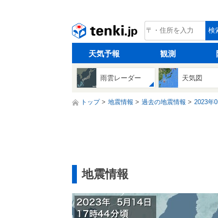
tenki.jp
検
天気予報
観測
雨雲レーダー
天気図
トップ
地震情報
過去の地震情報
2023年
地震情報