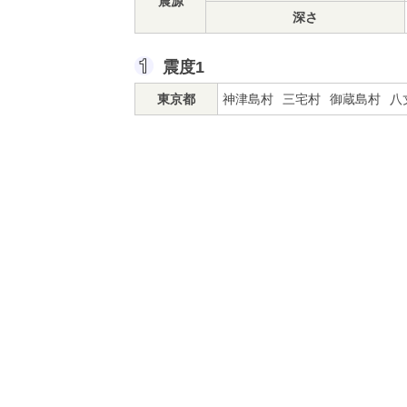
震源
深さ
震度1
東京都
神津島村
三宅村
御蔵島村
八