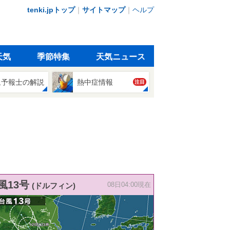
tenki.jpトップ
｜
サイトマップ
｜
ヘルプ
天気
季節特集
天気ニュース
象予報士の解説
熱中症情報
注目
風13号
(ドルフィン)
08日04:00現在