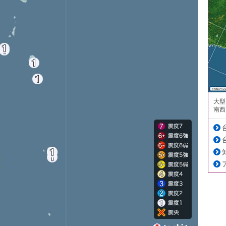
大型
南西