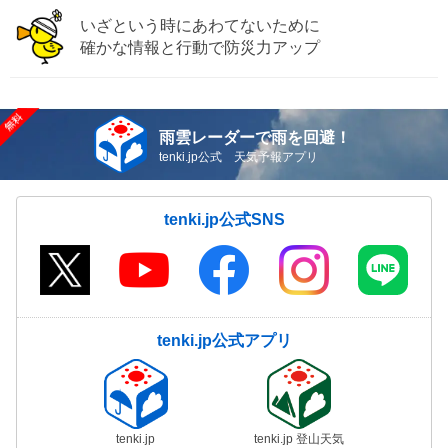
いざという時にあわてないために
確かな情報と行動で防災力アップ
雨雲レーダーで雨を回避！
tenki.jp公式 天気予報アプリ
tenki.jp公式SNS
tenki.jp公式アプリ
tenki.jp
tenki.jp 登山天気