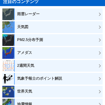
注目のコンテンツ
雨雲レーダー
天気図
PM2.5分布予測
アメダス
2週間天気
気象予報士のポイント解説
世界天気
地震情報