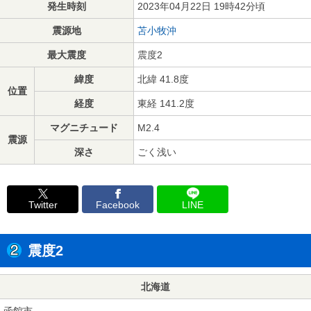
発生時刻
2023年04月22日 19時42分頃
震源地
苫小牧沖
最大震度
震度2
緯度
北緯 41.8度
位置
経度
東経 141.2度
マグニチュード
M2.4
震源
深さ
ごく浅い
Twitter
Facebook
LINE
震度2
北海道
函館市