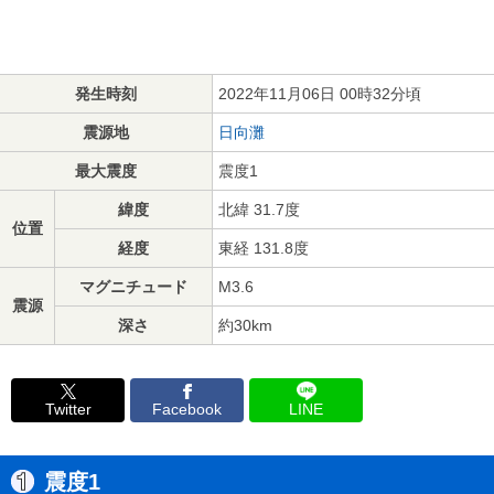
発生時刻
2022年11月06日 00時32分頃
震源地
日向灘
最大震度
震度1
緯度
北緯 31.7度
位置
経度
東経 131.8度
マグニチュード
M3.6
震源
深さ
約30km
Twitter
Facebook
LINE
震度1