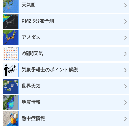
天気図
PM2.5分布予測
アメダス
2週間天気
気象予報士のポイント解説
世界天気
地震情報
熱中症情報