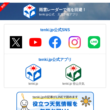
雨雲レーダーで雨を回避！
tenki.jp公式 天気予報アプリ
tenki.jp公式SNS
tenki.jp公式アプリ
tenki.jp
tenki.jp 登山天気