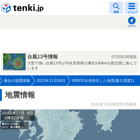
tenki.jp
検索
メニュー
現在地
台風13号情報
07日05:00現在
大型で強い台風13号が沖永良部島の東約140kmを西北西に進んで
います
過去の地震情報
2022年11月06日
00時32分頃発生した地震(最大震度1)
地震情報
2022年11月06日00:35発表