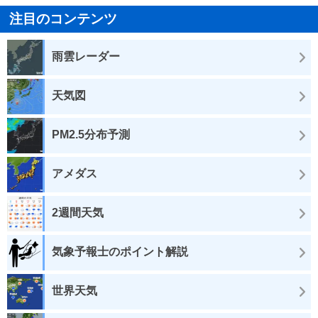
注目のコンテンツ
雨雲レーダー
天気図
PM2.5分布予測
アメダス
2週間天気
気象予報士のポイント解説
世界天気