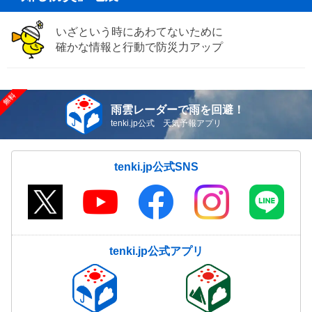
いざという時にあわてないために
確かな情報と行動で防災力アップ
雨雲レーダーで雨を回避！
tenki.jp公式 天気予報アプリ
tenki.jp公式SNS
tenki.jp公式アプリ