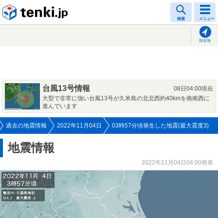
tenki.jp
検索
メニュー
現在地
台風13号情報
08日04:00現在
大型で非常に強い台風13号が久米島の北北西約40kmを南南西に
進んでいます
過去の地震情報
2022年11月04日
03時57分頃発生した地震(最大震度3)
地震情報
2022年11月04日04:00発表