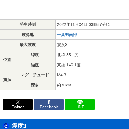
発生時刻
2022年11月04日 03時57分頃
震源地
千葉県南部
最大震度
震度3
緯度
北緯 35.1度
位置
経度
東経 140.1度
マグニチュード
M4.3
震源
深さ
約30km
Twitter
Facebook
LINE
震度3