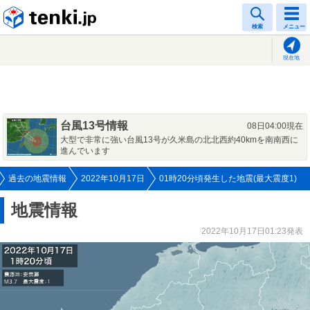
tenki.jp
検索
メニュー
現在地
台風13号情報
08日04:00現在
大型で非常に強い台風13号が久米島の北北西約40kmを南南西に
進んでいます
過去の地震情報
2022年10月17日
01時20分頃発生した地震(最大震度1)
地震情報
2022年10月17日01:23発表