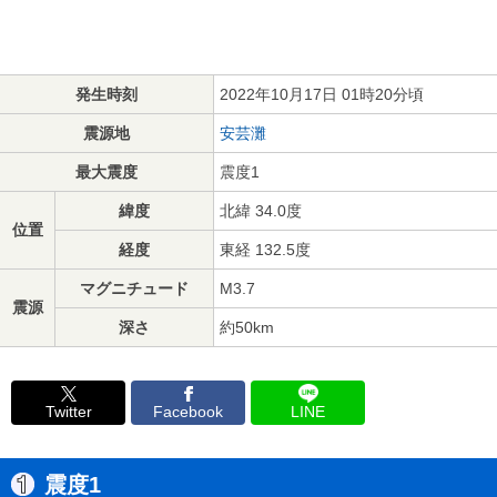
発生時刻
2022年10月17日 01時20分頃
震源地
安芸灘
最大震度
震度1
緯度
北緯 34.0度
位置
経度
東経 132.5度
マグニチュード
M3.7
震源
深さ
約50km
Twitter
Facebook
LINE
震度1