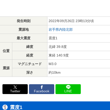
発生時刻
2022年09月26日 23時13分頃
震源地
岩手県内陸北部
最大震度
震度1
緯度
北緯 39.8度
位置
経度
東経 140.9度
マグニチュード
M3.0
震源
深さ
約10km
Twitter
Facebook
LINE
震度1