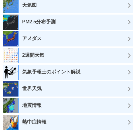
天気図
PM2.5分布予測
アメダス
2週間天気
気象予報士のポイント解説
世界天気
地震情報
熱中症情報