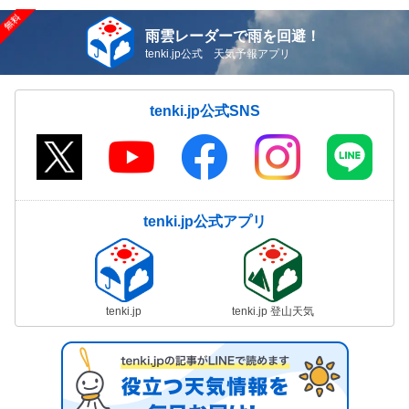
雨雲レーダーで雨を回避！
tenki.jp公式 天気予報アプリ
tenki.jp公式SNS
tenki.jp公式アプリ
tenki.jp
tenki.jp 登山天気