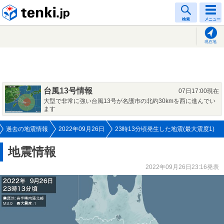
tenki.jp
検索
メニュー
現在地
台風13号情報
07日17:00現在
大型で非常に強い台風13号が名護市の北約30kmを西に進んでい
ます
過去の地震情報
2022年09月26日
23時13分頃発生した地震(最大震度1)
地震情報
2022年09月26日23:16発表