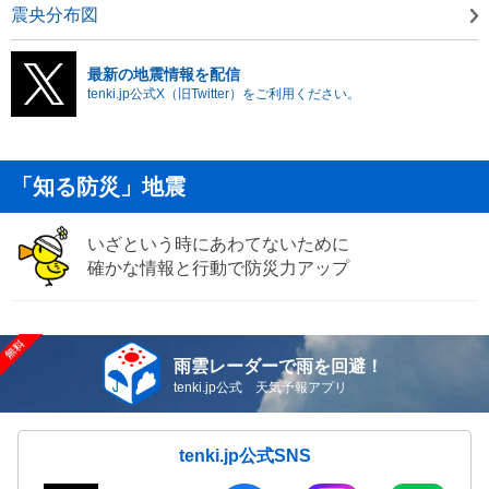
震央分布図
最新の地震情報を配信
tenki.jp公式X（旧Twitter）をご利用ください。
「知る防災」地震
いざという時にあわてないために
確かな情報と行動で防災力アップ
雨雲レーダーで雨を回避！
tenki.jp公式 天気予報アプリ
tenki.jp公式SNS