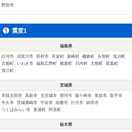
野田市
震度1
福島県
白河市
須賀川市
田村市
天栄村
泉崎村
棚倉町
矢祭町
浅川町
古殿町
いわき市
福島広野町
楢葉町
川内村
大熊町
双葉町
浪江町
茨城県
常陸太田市
高萩市
北茨城市
那珂市
龍ケ崎市
常総市
取手市
牛久市
茨城鹿嶋市
守谷市
稲敷市
行方市
鉾田市
つくばみらい市
美浦村
阿見町
栃木県