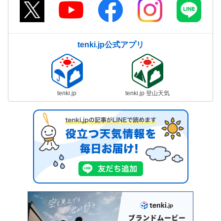
tenki.jp公式アプリ
tenki.jp
tenki.jp 登山天気