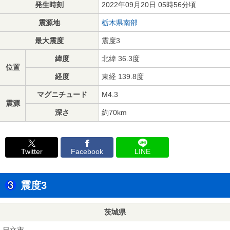
発生時刻
2022年09月20日 05時56分頃
震源地
栃木県南部
最大震度
震度3
緯度
北緯 36.3度
位置
経度
東経 139.8度
マグニチュード
M4.3
震源
深さ
約70km
Twitter
Facebook
LINE
震度3
茨城県
日立市