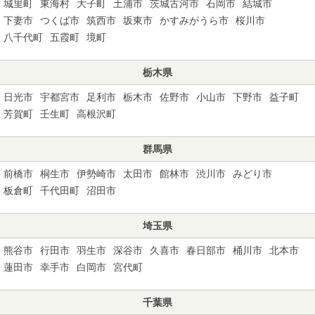
城里町
東海村
大子町
土浦市
茨城古河市
石岡市
結城市
下妻市
つくば市
筑西市
坂東市
かすみがうら市
桜川市
八千代町
五霞町
境町
栃木県
日光市
宇都宮市
足利市
栃木市
佐野市
小山市
下野市
益子町
芳賀町
壬生町
高根沢町
群馬県
前橋市
桐生市
伊勢崎市
太田市
館林市
渋川市
みどり市
板倉町
千代田町
沼田市
埼玉県
熊谷市
行田市
羽生市
深谷市
久喜市
春日部市
桶川市
北本市
蓮田市
幸手市
白岡市
宮代町
千葉県