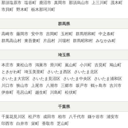
那須塩原市
塩谷町
鹿沼市
真岡市
那須烏山市
上三川町
茂木町
市貝町
野木町
栃木那珂川町
群馬県
高崎市
藤岡市
安中市
吉岡町
玉村町
群馬明和町
中之条町
群馬高山村
東吾妻町
片品村
川場村
群馬昭和村
みなかみ町
埼玉県
本庄市
東松山市
鴻巣市
滑川町
嵐山町
小川町
吉見町
鳩山町
ときがわ町
埼玉美里町
さいたま西区
さいたま北区
さいたま大宮区
さいたま見沼区
さいたま中央区
さいたま浦和区
川口市
狭山市
上尾市
八潮市
三郷市
坂戸市
鶴ヶ島市
吉川市
伊奈町
毛呂山町
越生町
川島町
松伏町
千葉県
千葉花見川区
松戸市
成田市
柏市
八千代市
鎌ケ谷市
浦安市
印西市
白井市
栄町
香取市
芝山町