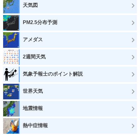
天気図
PM2.5分布予測
アメダス
2週間天気
気象予報士のポイント解説
世界天気
地震情報
熱中症情報