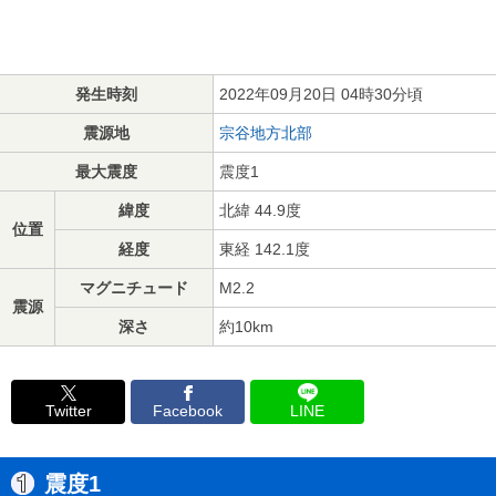
発生時刻
2022年09月20日 04時30分頃
震源地
宗谷地方北部
最大震度
震度1
緯度
北緯 44.9度
位置
経度
東経 142.1度
マグニチュード
M2.2
震源
深さ
約10km
Twitter
Facebook
LINE
震度1