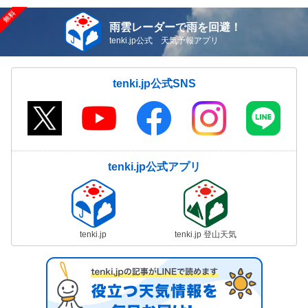
雨雲レーダーで雨を回避！
tenki.jp公式 天気予報アプリ
tenki.jp公式SNS
tenki.jp公式アプリ
tenki.jp
tenki.jp 登山天気