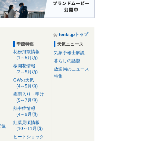
tenki.jpトップ
季節特集
天気ニュース
花粉飛散情報
気象予報士解説
(1～5月頃)
暮らしの話題
桜開花情報
放送局のニュース
(2～5月頃)
特集
GWの天気
(4～5月頃)
梅雨入り・明け
(5～7月頃)
熱中症情報
(4～9月頃)
紅葉見頃情報
天気
(10～11月頃)
ヒートショック