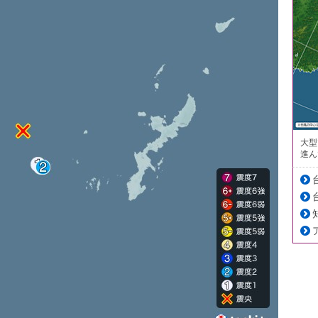
大型
進ん