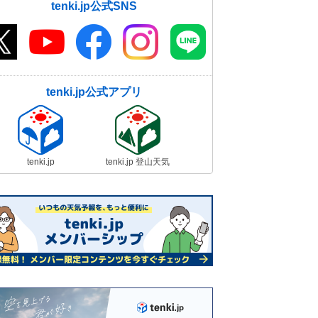
tenki.jp公式SNS
tenki.jp公式アプリ
tenki.jp
tenki.jp 登山天気