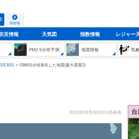
索
現在地
防災情報
天気図
指数情報
レジャー
PM2.5分布予測
地震情報
気
03月30日
03時01分頃発生した地震(最大震度2)
台
2022年03月30日03:05発表