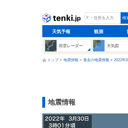
tenki.jp
検
天気予報
観測
雨雲レーダー
天気図
トップ
地震情報
過去の地震情報
2022年
地震情報