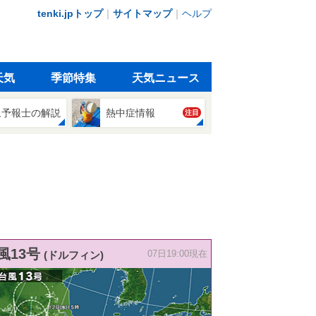
tenki.jpトップ
｜
サイトマップ
｜
ヘルプ
天気
季節特集
天気ニュース
象予報士の解説
熱中症情報
注目
風13号
(ドルフィン)
07日19:00現在