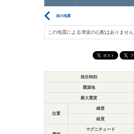
前の地震
この地震による津波の心配はありません
発生時刻
震源地
最大震度
緯度
位置
経度
マグニチュード