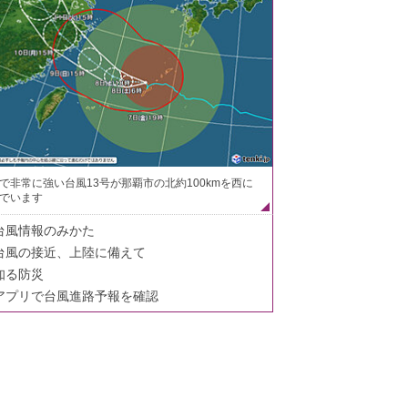
で非常に強い台風13号が那覇市の北約100kmを西に
でいます
台風情報のみかた
台風の接近、上陸に備えて
知る防災
アプリで台風進路予報を確認