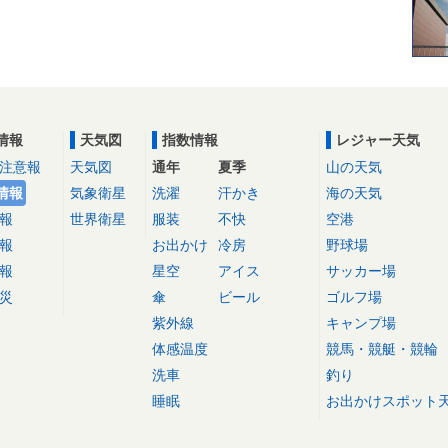
情報
天気図
指数情報
レジャー天気
注意報
天気図
通年
夏季
山の天気
情報
気象衛星
洗濯
汗かき
海の天気
報
世界衛星
服装
不快
空港
報
お出かけ
冷房
野球場
報
星空
アイス
サッカー場
災
傘
ビール
ゴルフ場
紫外線
キャンプ場
体感温度
競馬・競艇・競輪
洗車
釣り
睡眠
お出かけスポット