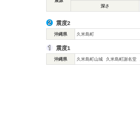
震源
深さ
震度2
沖縄県
久米島町
震度1
沖縄県
久米島町山城
久米島町謝名堂