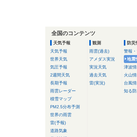
全国のコンテンツ
天気予報
観測
防災
天気予報
雨雲(過去)
警報・
世界天気
アメダス実況
地震
気圧予報
実況天気
津波情
2週間天気
過去天気
火山情
長期予報
雷(実況)
台風情
雨雲レーダー
知る防
積雪マップ
PM2.5分布予測
世界の雨雲
雷(予報)
道路気象