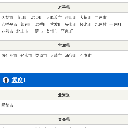
岩手県
久慈市
山田町
岩泉町
大船渡市
住田町
大槌町
二戸市
八幡平市
葛巻町
岩手町
紫波町
矢巾町
軽米町
九戸村
一戸町
花巻市
北上市
一関市
奥州市
平泉町
宮城県
気仙沼市
登米市
栗原市
大崎市
涌谷町
石巻市
震度1
北海道
函館市
青森県