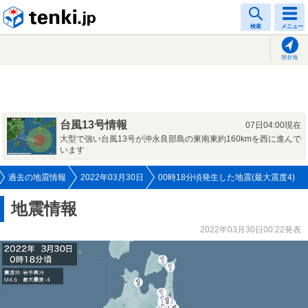
tenki.jp
検索
メニュー
現在地
台風13号情報
07日04:00現在
大型で強い台風13号が沖永良部島の東南東約160kmを西に進んで
います
過去の地震情報
2022年03月30日
00時18分頃発生した地震(最大震度4)
地震情報
2022年03月30日00:22発表