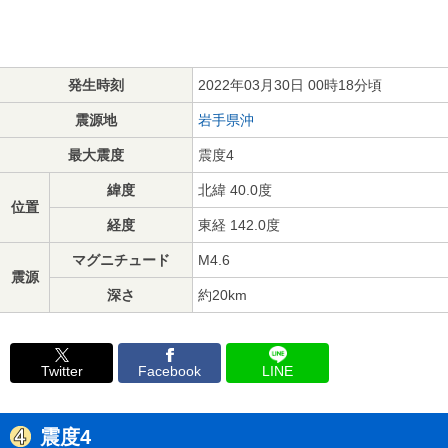
発生時刻
2022年03月30日 00時18分頃
震源地
岩手県沖
最大震度
震度4
緯度
北緯 40.0度
位置
経度
東経 142.0度
マグニチュード
M4.6
震源
深さ
約20km
Twitter
Facebook
LINE
震度4