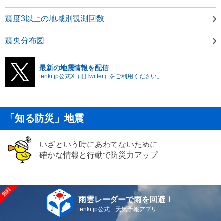
震度3以上の地域別観測回数
震央分布図
最新の地震情報を配信
tenki.jp公式X（旧Twitter）をご利用ください。
「知る防災」地震
いざという時にあわてないために
確かな情報と行動で防災力アップ
雨雲レーダーで雨を回避！
tenki.jp公式 天気予報アプリ