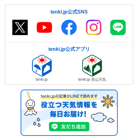
tenki.jp公式SNS
tenki.jp公式アプリ
tenki.jp
tenki.jp 登山天気