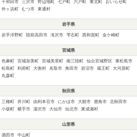
十和田市
三沢市
野辺地町
七戸町
六戸町
東北町
おいらせ町
外ヶ浜町
むつ市
東通村
岩手県
岩手洋野町
陸前高田市
滝沢市
雫石町
西和賀町
金ケ崎町
宮城県
色麻町
宮城加美町
宮城美里町
南三陸町
仙台宮城野区
東松島市
松島町
利府町
大衡村
名取市
角田市
岩沼市
蔵王町
大河原町
丸森町
秋田県
三種町
井川町
由利本荘市
にかほ市
大館市
鹿角市
北秋田市
小坂町
横手市
湯沢市
大仙市
仙北市
東成瀬村
山形県
酒田市
中山町