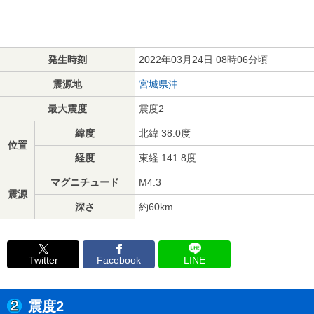
発生時刻
2022年03月24日 08時06分頃
震源地
宮城県沖
最大震度
震度2
緯度
北緯 38.0度
位置
経度
東経 141.8度
マグニチュード
M4.3
震源
深さ
約60km
Twitter
Facebook
LINE
震度2