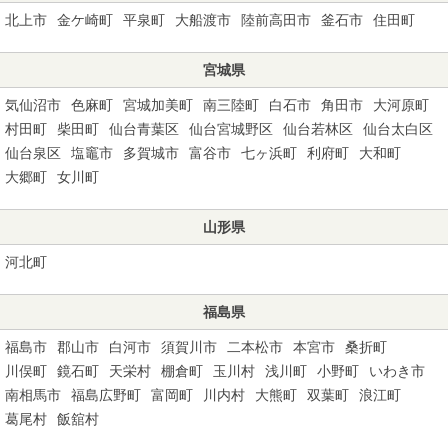
北上市
金ケ崎町
平泉町
大船渡市
陸前高田市
釜石市
住田町
宮城県
気仙沼市
色麻町
宮城加美町
南三陸町
白石市
角田市
大河原町
村田町
柴田町
仙台青葉区
仙台宮城野区
仙台若林区
仙台太白区
仙台泉区
塩竈市
多賀城市
富谷市
七ヶ浜町
利府町
大和町
大郷町
女川町
山形県
河北町
福島県
福島市
郡山市
白河市
須賀川市
二本松市
本宮市
桑折町
川俣町
鏡石町
天栄村
棚倉町
玉川村
浅川町
小野町
いわき市
南相馬市
福島広野町
富岡町
川内村
大熊町
双葉町
浪江町
葛尾村
飯舘村