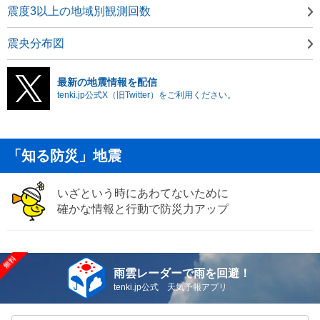
震度3以上の地域別観測回数
震央分布図
最新の地震情報を配信
tenki.jp公式X（旧Twitter）をご利用ください。
「知る防災」地震
いざという時にあわてないために
確かな情報と行動で防災力アップ
雨雲レーダーで雨を回避！
tenki.jp公式 天気予報アプリ