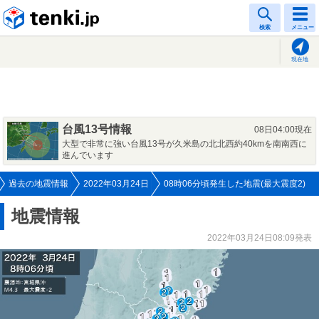
tenki.jp
検索
メニュー
現在地
台風13号情報
08日04:00現在
大型で非常に強い台風13号が久米島の北北西約40kmを南南西に
進んでいます
過去の地震情報
2022年03月24日
08時06分頃発生した地震(最大震度2)
地震情報
2022年03月24日08:09発表