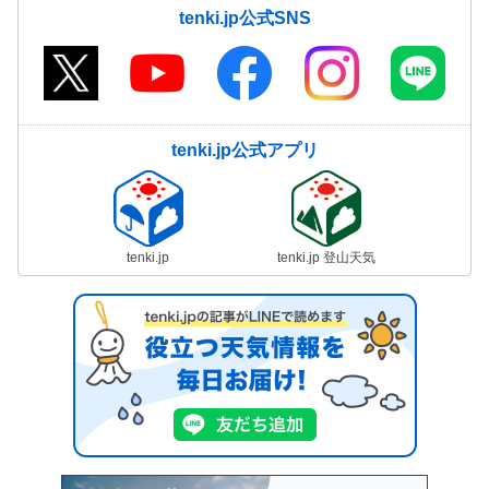
tenki.jp公式SNS
tenki.jp公式アプリ
tenki.jp
tenki.jp 登山天気