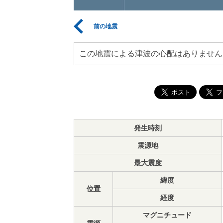
前の地震
この地震による津波の心配はありません
発生時刻
震源地
最大震度
緯度
位置
経度
マグニチュード