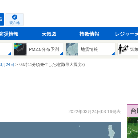
索
現在地
防災情報
天気図
指数情報
レジャー
PM2.5分布予測
地震情報
気
03月24日
03時11分頃発生した地震(最大震度2)
台
2022年03月24日03:16発表