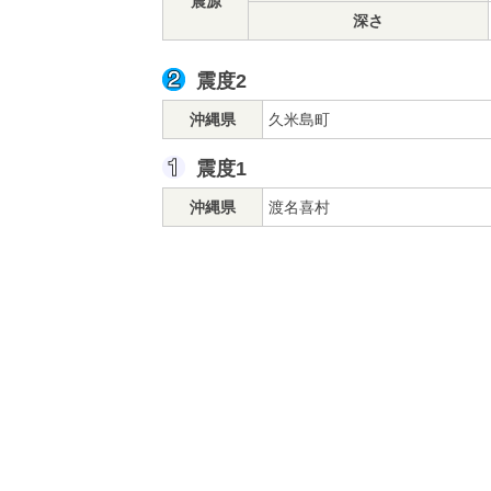
震源
深さ
震度2
沖縄県
久米島町
震度1
沖縄県
渡名喜村