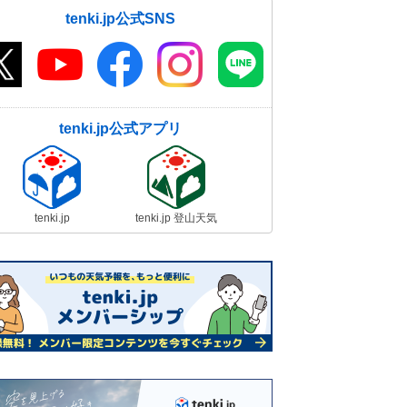
tenki.jp公式SNS
tenki.jp公式アプリ
tenki.jp
tenki.jp 登山天気