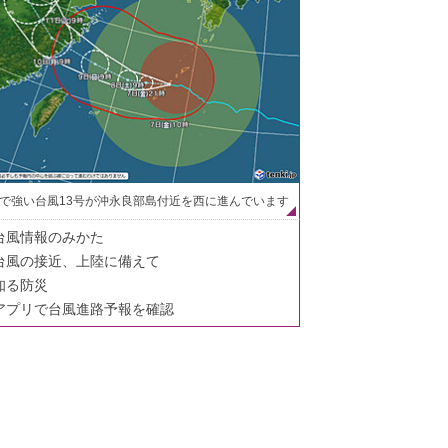
で強い台風13号が沖永良部島付近を西に進んでいます
台風情報のみかた
台風の接近、上陸に備えて
知る防災
アプリで台風進路予報を確認