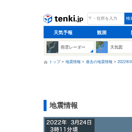
tenki.jp
検
天気予報
観測
雨雲レーダー
天気図
トップ
地震情報
過去の地震情報
2022年
地震情報