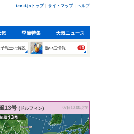
tenki.jpトップ
｜
サイトマップ
｜
ヘルプ
天気
季節特集
天気ニュース
象予報士の解説
熱中症情報
注目
風13号
(ドルフィン)
07日10:00現在