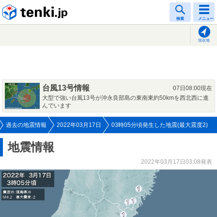
tenki.jp
検索
メニュー
現在地
台風13号情報
07日08:00現在
大型で強い台風13号が沖永良部島の東南東約50kmを西北西に進
んでいます
過去の地震情報
2022年03月17日
03時05分頃発生した地震(最大震度2)
地震情報
2022年03月17日03:08発表