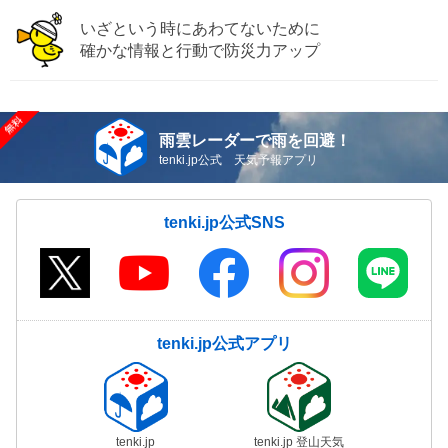
いざという時にあわてないために
確かな情報と行動で防災力アップ
雨雲レーダーで雨を回避！
tenki.jp公式 天気予報アプリ
tenki.jp公式SNS
tenki.jp公式アプリ
tenki.jp
tenki.jp 登山天気