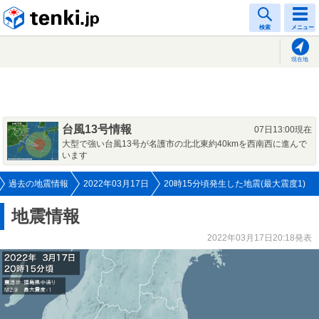
tenki.jp
検索
メニュー
現在地
台風13号情報
07日13:00現在
大型で強い台風13号が名護市の北北東約40kmを西南西に進んで
います
過去の地震情報
2022年03月17日
20時15分頃発生した地震(最大震度1)
地震情報
2022年03月17日20:18発表