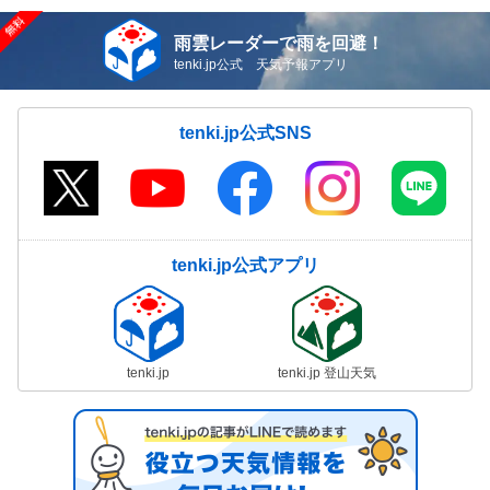
雨雲レーダーで雨を回避！
tenki.jp公式 天気予報アプリ
tenki.jp公式SNS
tenki.jp公式アプリ
tenki.jp
tenki.jp 登山天気