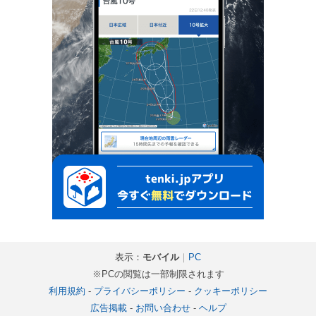
表示：
モバイル
｜
PC
※PCの閲覧は一部制限されます
利用規約
-
プライバシーポリシー
-
クッキーポリシー
広告掲載
-
お問い合わせ
-
ヘルプ