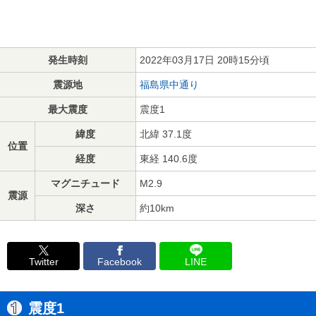
発生時刻
2022年03月17日 20時15分頃
震源地
福島県中通り
最大震度
震度1
緯度
北緯 37.1度
位置
経度
東経 140.6度
マグニチュード
M2.9
震源
深さ
約10km
Twitter
Facebook
LINE
震度1