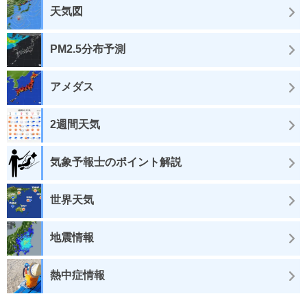
天気図
PM2.5分布予測
アメダス
2週間天気
気象予報士のポイント解説
世界天気
地震情報
熱中症情報