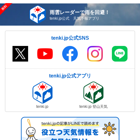
雨雲レーダーで雨を回避！
tenki.jp公式 天気予報アプリ
tenki.jp公式SNS
tenki.jp公式アプリ
tenki.jp
tenki.jp 登山天気