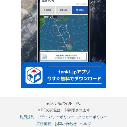
表示：
モバイル
｜
PC
※PCの閲覧は一部制限されます
利用規約
-
プライバシーポリシー
-
クッキーポリシー
広告掲載
-
お問い合わせ
-
ヘルプ