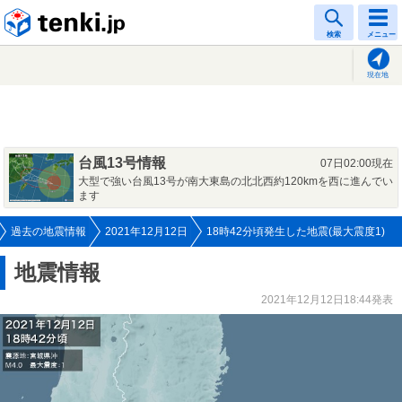
tenki.jp
検索
メニュー
現在地
台風13号情報
07日02:00現在
大型で強い台風13号が南大東島の北北西約120kmを西に進んでい
ます
過去の地震情報
2021年12月12日
18時42分頃発生した地震(最大震度1)
地震情報
2021年12月12日18:44発表