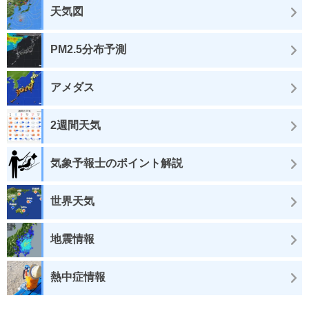
天気図
PM2.5分布予測
アメダス
2週間天気
気象予報士のポイント解説
世界天気
地震情報
熱中症情報