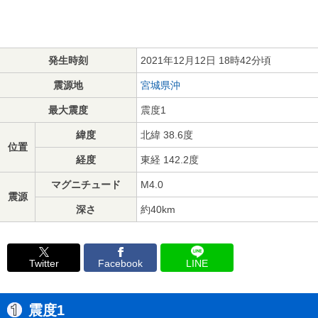
発生時刻
2021年12月12日 18時42分頃
震源地
宮城県沖
最大震度
震度1
緯度
北緯 38.6度
位置
経度
東経 142.2度
マグニチュード
M4.0
震源
深さ
約40km
Twitter
Facebook
LINE
震度1