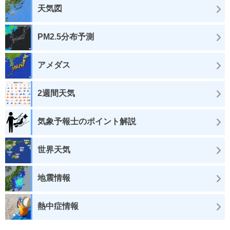
天気図
PM2.5分布予測
アメダス
2週間天気
気象予報士のポイント解説
世界天気
地震情報
熱中症情報