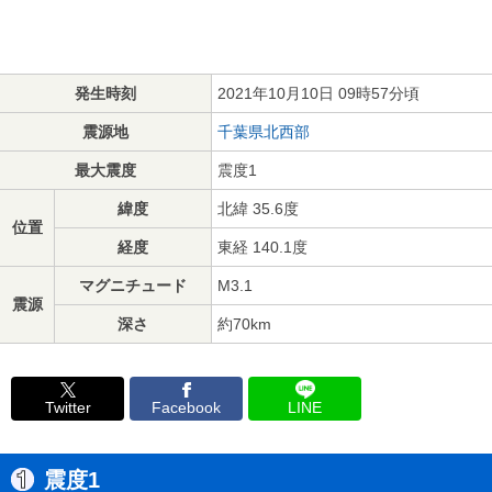
発生時刻
2021年10月10日 09時57分頃
震源地
千葉県北西部
最大震度
震度1
緯度
北緯 35.6度
位置
経度
東経 140.1度
マグニチュード
M3.1
震源
深さ
約70km
Twitter
Facebook
LINE
震度1