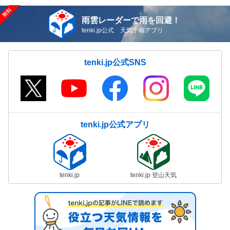
雨雲レーダーで雨を回避！
tenki.jp公式 天気予報アプリ
tenki.jp公式SNS
tenki.jp公式アプリ
tenki.jp
tenki.jp 登山天気