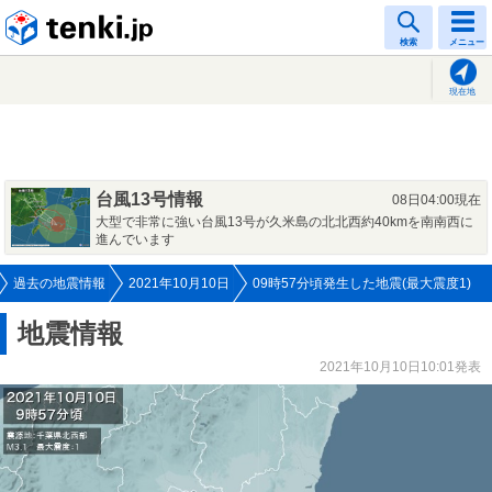
tenki.jp
検索
メニュー
現在地
台風13号情報
08日04:00現在
大型で非常に強い台風13号が久米島の北北西約40kmを南南西に
進んでいます
過去の地震情報
2021年10月10日
09時57分頃発生した地震(最大震度1)
地震情報
2021年10月10日10:01発表