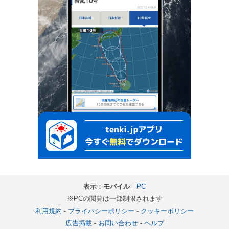
表示：
モバイル
｜
PC
※PCの閲覧は一部制限されます
利用規約
-
プライバシーポリシー
-
クッキーポリシー
広告掲載
-
お問い合わせ
-
ヘルプ