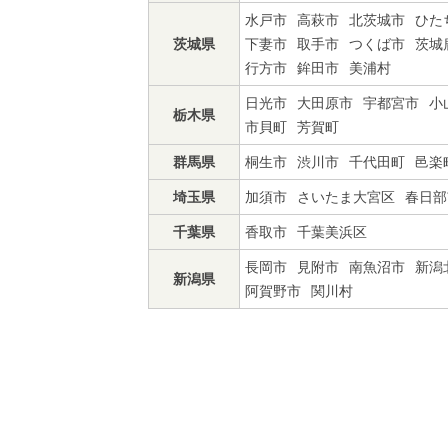
水戸市
高萩市
北茨城市
ひた
茨城県
下妻市
取手市
つくば市
茨城
行方市
鉾田市
美浦村
日光市
大田原市
宇都宮市
小
栃木県
市貝町
芳賀町
群馬県
桐生市
渋川市
千代田町
邑楽
埼玉県
加須市
さいたま大宮区
春日部
千葉県
香取市
千葉美浜区
長岡市
見附市
南魚沼市
新潟
新潟県
阿賀野市
関川村