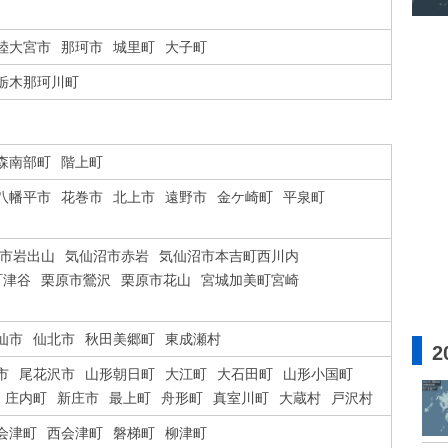
陸大宮市
那珂市
城里町
大子町
栃木那珂川町
森南部町
階上町
八幡平市
花巻市
北上市
遠野市
金ケ崎町
平泉町
市岩出山
気仙沼市赤岩
気仙沼市本吉町西川内
町津谷
栗原市鶯沢
栗原市花山
宮城加美町宮崎
仙市
仙北市
秋田美郷町
東成瀬村
2
市
尾花沢市
山形朝日町
大江町
大石田町
山形小国町
庄内町
新庄市
最上町
舟形町
真室川町
大蔵村
戸沢村
会津町
西会津町
磐梯町
柳津町