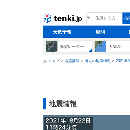
tenki.jp
検
天気予報
観測
雨雲レーダー
天気図
トップ
地震情報
過去の地震情報
2021年
地震情報