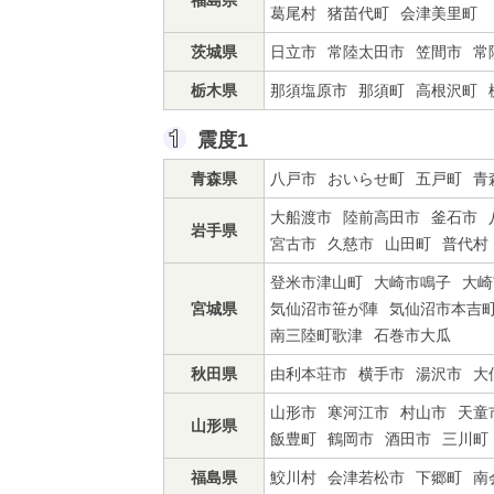
福島県
葛尾村
猪苗代町
会津美里町
茨城県
日立市
常陸太田市
笠間市
常
栃木県
那須塩原市
那須町
高根沢町
震度1
青森県
八戸市
おいらせ町
五戸町
青
大船渡市
陸前高田市
釜石市
岩手県
宮古市
久慈市
山田町
普代村
登米市津山町
大崎市鳴子
大崎
宮城県
気仙沼市笹が陣
気仙沼市本吉
南三陸町歌津
石巻市大瓜
秋田県
由利本荘市
横手市
湯沢市
大
山形市
寒河江市
村山市
天童
山形県
飯豊町
鶴岡市
酒田市
三川町
福島県
鮫川村
会津若松市
下郷町
南