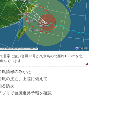
で非常に強い台風13号が久米島の北西約130kmを北
進んでいます
台風情報のみかた
台風の接近、上陸に備えて
知る防災
アプリで台風進路予報を確認