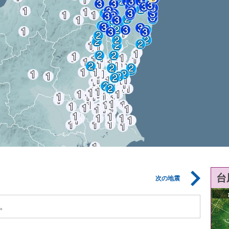
台
次の地震
。