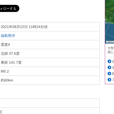
2021年08月22日 11時24分頃
福島県沖
震度4
大型
西に
北緯 37.6度
東経 141.7度
M5.2
約60km
町