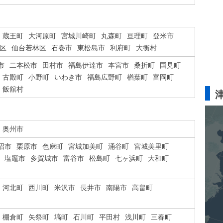
蔵王町
大河原町
宮城川崎町
丸森町
亘理町
登米市
区
仙台若林区
石巻市
東松島市
利府町
大衡村
市
二本松市
田村市
福島伊達市
本宮市
桑折町
国見町
古殿町
小野町
いわき市
福島広野町
楢葉町
富岡町
飯舘村
奥州市
沼市
栗原市
色麻町
宮城加美町
涌谷町
宮城美里町
塩竈市
多賀城市
富谷市
松島町
七ヶ浜町
大和町
河北町
西川町
米沢市
長井市
南陽市
高畠町
棚倉町
矢祭町
塙町
石川町
平田村
浅川町
三春町