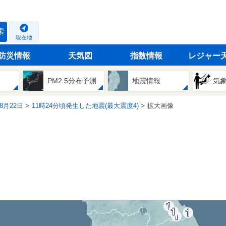
索
現在地
防災情報
天気図
指数情報
レジャー
PM2.5分布予測
地震情報
気
08月22日
11時24分頃発生した地震(最大震度4)
拡大画像