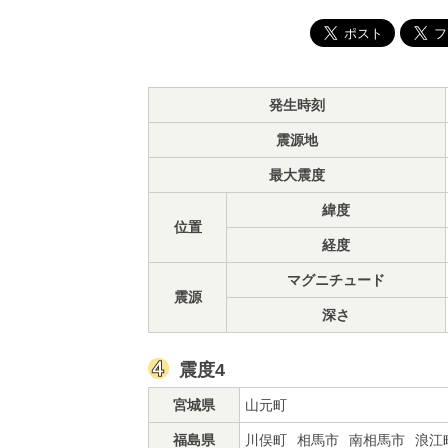
発生時刻
震源地
最大震度
緯度
位置
経度
マグニチュード
震源
深さ
震度4
宮城県
山元町
福島県
川俣町
相馬市
南相馬市
浪江