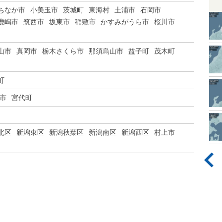
ちなか市
小美玉市
茨城町
東海村
土浦市
石岡市
鹿嶋市
筑西市
坂東市
稲敷市
かすみがうら市
桜川市
山市
真岡市
栃木さくら市
那須烏山市
益子町
茂木町
町
市
宮代町
北区
新潟東区
新潟秋葉区
新潟南区
新潟西区
村上市