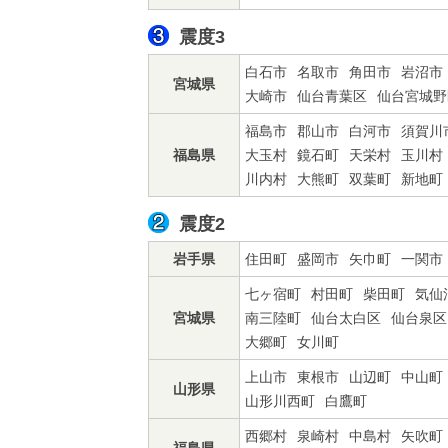
震度3
白石市
名取市
角田市
岩沼市
宮城県
大崎市
仙台青葉区
仙台宮城野
福島市
郡山市
白河市
須賀川
福島県
大玉村
鏡石町
天栄村
玉川村
川内村
大熊町
双葉町
新地町
震度2
岩手県
住田町
盛岡市
矢巾町
一関市
七ヶ宿町
村田町
柴田町
気仙
宮城県
南三陸町
仙台太白区
仙台泉区
大郷町
女川町
上山市
東根市
山辺町
中山町
山形県
山形川西町
白鷹町
西郷村
泉崎村
中島村
矢吹町