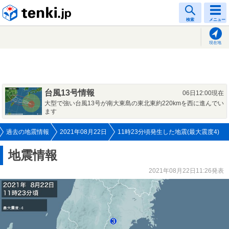
tenki.jp
検索
メニュー
現在地
台風13号情報
06日12:00現在
大型で強い台風13号が南大東島の東北東約220kmを西に進んでい
ます
過去の地震情報
2021年08月22日
11時23分頃発生した地震(最大震度4)
地震情報
2021年08月22日11:26発表