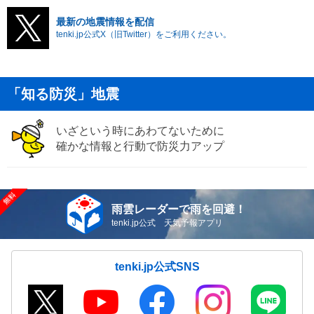
最新の地震情報を配信
tenki.jp公式X（旧Twitter）をご利用ください。
「知る防災」地震
いざという時にあわてないために
確かな情報と行動で防災力アップ
雨雲レーダーで雨を回避！
tenki.jp公式 天気予報アプリ
tenki.jp公式SNS