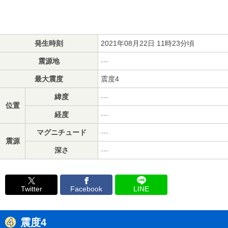
発生時刻
2021年08月22日 11時23分頃
震源地
---
最大震度
震度4
緯度
---
位置
経度
---
マグニチュード
---
震源
深さ
---
Twitter
Facebook
LINE
震度4