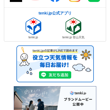
tenki.jp公式アプリ
tenki.jp
tenki.jp 登山天気