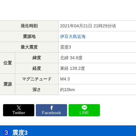
発生時刻
2021年04月21日 21時29分頃
震源地
伊豆大島近海
最大震度
震度3
緯度
北緯 34.8度
位置
経度
東経 139.2度
マグニチュード
M4.3
震源
深さ
約10km
Twitter
Facebook
LINE
震度3