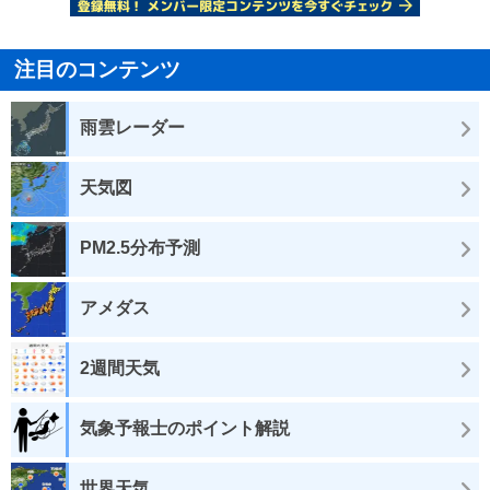
注目のコンテンツ
雨雲レーダー
天気図
PM2.5分布予測
アメダス
2週間天気
気象予報士のポイント解説
世界天気