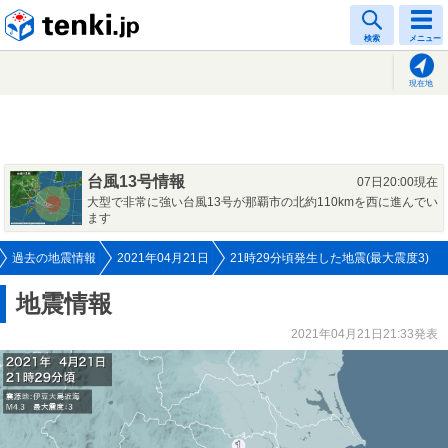
tenki.jp
検索
メニュー
現在地
台風13号情報
07日20:00現在
大型で非常に強い台風13号が那覇市の北約110kmを西に進んでい
ます
過去の地震情報
2021年04月21日
21時29分頃発生した地震(最大震度3)
地震情報
2021年04月21日21:33発表