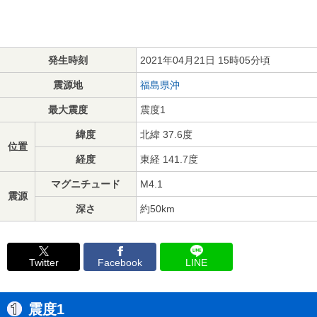
発生時刻
2021年04月21日 15時05分頃
震源地
福島県沖
最大震度
震度1
緯度
北緯 37.6度
位置
経度
東経 141.7度
マグニチュード
M4.1
震源
深さ
約50km
Twitter
Facebook
LINE
震度1