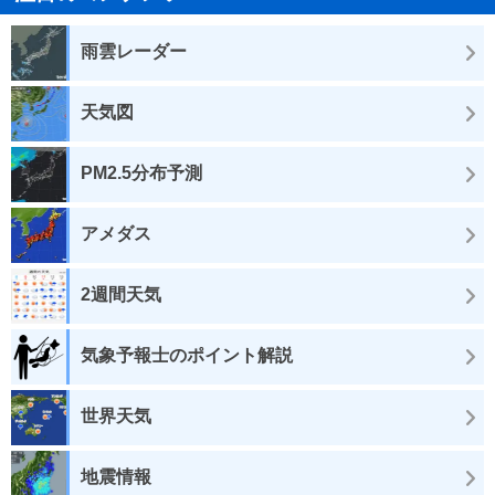
雨雲レーダー
天気図
PM2.5分布予測
アメダス
2週間天気
気象予報士のポイント解説
世界天気
地震情報