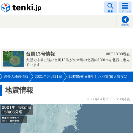
tenki.jp
検索
メニュー
現在地
台風13号情報
08日10:00現在
大型で非常に強い台風13号が久米島の北西約130kmを北西に進ん
でいます
過去の地震情報
2021年04月21日
15時05分頃発生した地震(最大震度1)
地震情報
2021年04月21日15:08発表