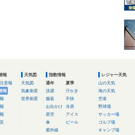
情報
天気図
指数情報
レジャー天気
注意報
天気図
通年
夏季
山の天気
情報
気象衛星
洗濯
汗かき
海の天気
報
世界衛星
服装
不快
空港
報
お出かけ
冷房
野球場
報
星空
アイス
サッカー場
災
傘
ビール
ゴルフ場
紫外線
キャンプ場