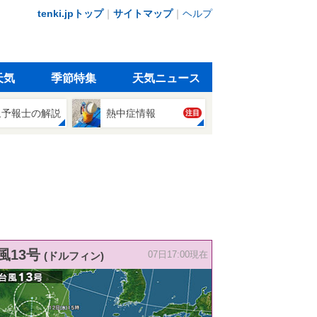
tenki.jpトップ
｜
サイトマップ
｜
ヘルプ
天気
季節特集
天気ニュース
象予報士の解説
熱中症情報
注目
風13号
(ドルフィン)
07日17:00現在