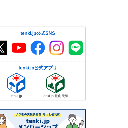
tenki.jp公式SNS
tenki.jp公式アプリ
tenki.jp
tenki.jp 登山天気