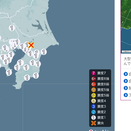
大型
んで