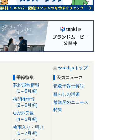
tenki.jpトップ
季節特集
天気ニュース
花粉飛散情報
気象予報士解説
(1～5月頃)
暮らしの話題
桜開花情報
放送局のニュース
(2～5月頃)
特集
GWの天気
(4～5月頃)
梅雨入り・明け
(5～7月頃)