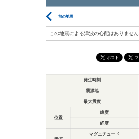
前の地震
この地震による津波の心配はありません
発生時刻
震源地
最大震度
緯度
位置
経度
マグニチュード