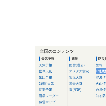
全国のコンテンツ
天気予報
観測
防災
天気予報
雨雲(過去)
警報・
世界天気
アメダス実況
地震
気圧予報
実況天気
津波情
2週間天気
過去天気
火山情
長期予報
雷(実況)
台風情
雨雲レーダー
知る防
積雪マップ