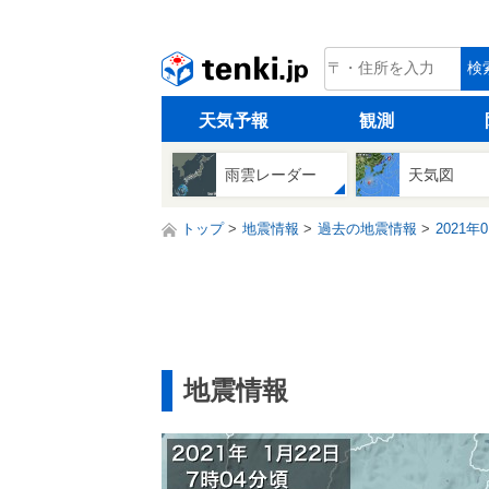
tenki.jp
検
天気予報
観測
雨雲レーダー
天気図
トップ
地震情報
過去の地震情報
2021年
地震情報