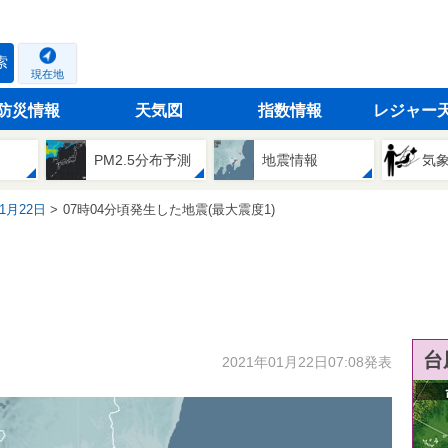
索
現在地
防災情報
天気図
指数情報
レジャー
PM2.5分布予測
地震情報
気
01月22日
07時04分頃発生した地震(最大震度1)
台
2021年01月22日07:08発表