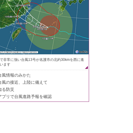
で非常に強い台風13号が名護市の北約30kmを西に進
います
台風情報のみかた
台風の接近、上陸に備えて
知る防災
アプリで台風進路予報を確認