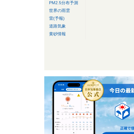
PM2.5分布予測
世界の雨雲
雷(予報)
道路気象
黄砂情報