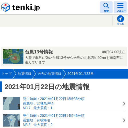
tenki.jp
検索
メニュー
現在地
台風13号情報
08日04:00現在
大型で非常に強い台風13号が久米島の北北西約40kmを南南西に
進んでいます
トップ
地震情報
過去の地震情報
2021年01月22日
2021年01月22日の地震情報
発生時刻：2021年01月22日18時38分頃
震源地：宮城県沖頃
M3.7
最大震度：1
発生時刻：2021年01月22日14時46分頃
震源地：有明海頃
M3.8
最大震度：2