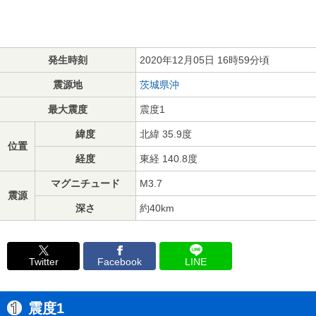
発生時刻
2020年12月05日 16時59分頃
震源地
茨城県沖
最大震度
震度1
緯度
北緯 35.9度
位置
経度
東経 140.8度
マグニチュード
M3.7
震源
深さ
約40km
Twitter
Facebook
LINE
震度1