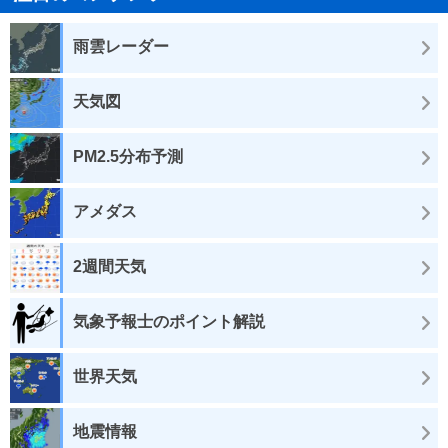
雨雲レーダー
天気図
PM2.5分布予測
アメダス
2週間天気
気象予報士のポイント解説
世界天気
地震情報