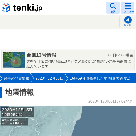
tenki.jp
検索
メニュー
現在地
台風13号情報
08日04:00現在
大型で非常に強い台風13号が久米島の北北西約40kmを南南西に
進んでいます
過去の地震情報
2020年12月05日
16時59分頃発生した地震(最大震度1)
地震情報
2020年12月05日17:02発表