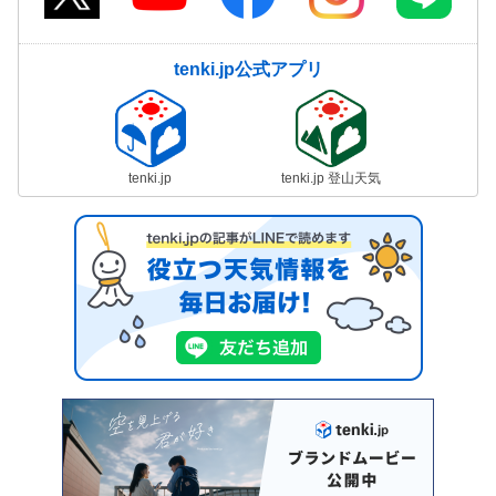
tenki.jp公式アプリ
tenki.jp
tenki.jp 登山天気