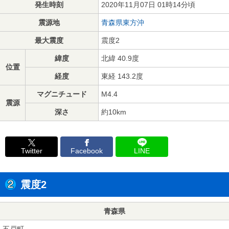
発生時刻
2020年11月07日 01時14分頃
震源地
青森県東方沖
最大震度
震度2
緯度
北緯 40.9度
位置
経度
東経 143.2度
マグニチュード
M4.4
震源
深さ
約10km
Twitter
Facebook
LINE
震度2
青森県
五戸町