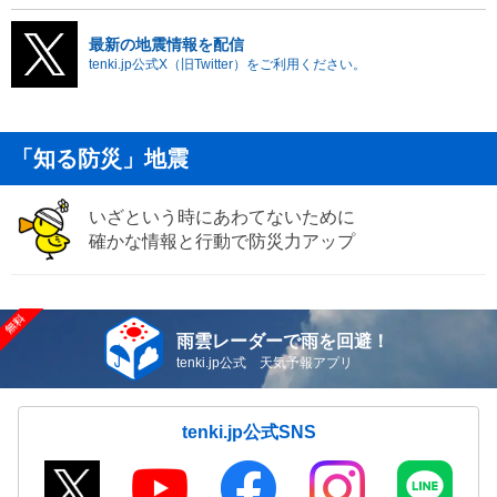
最新の地震情報を配信
tenki.jp公式X（旧Twitter）をご利用ください。
「知る防災」地震
いざという時にあわてないために
確かな情報と行動で防災力アップ
雨雲レーダーで雨を回避！
tenki.jp公式 天気予報アプリ
tenki.jp公式SNS