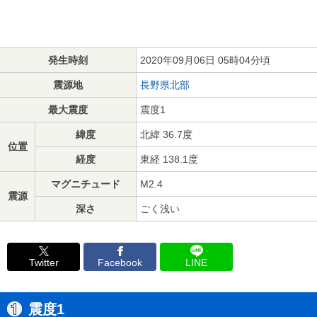
発生時刻
2020年09月06日 05時04分頃
震源地
長野県北部
最大震度
震度1
緯度
北緯 36.7度
位置
経度
東経 138.1度
マグニチュード
M2.4
震源
深さ
ごく浅い
Twitter
Facebook
LINE
震度1