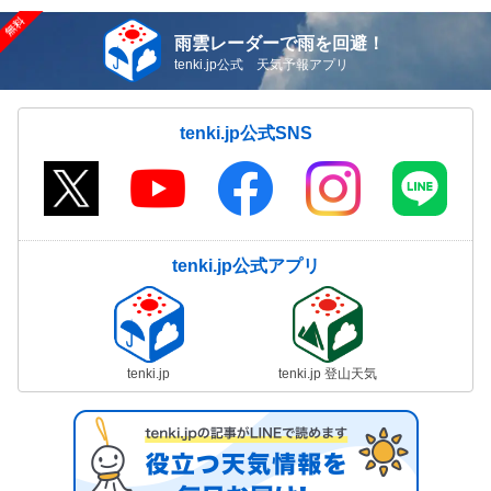
雨雲レーダーで雨を回避！
tenki.jp公式 天気予報アプリ
tenki.jp公式SNS
tenki.jp公式アプリ
tenki.jp
tenki.jp 登山天気