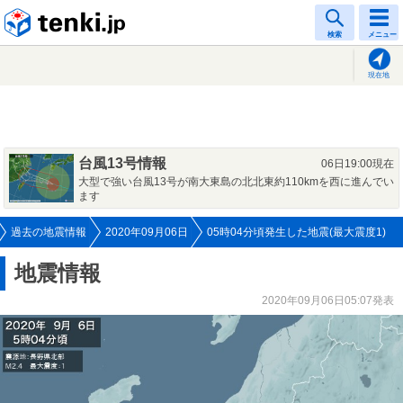
tenki.jp
検索
メニュー
現在地
台風13号情報
06日19:00現在
大型で強い台風13号が南大東島の北北東約110kmを西に進んでい
ます
過去の地震情報
2020年09月06日
05時04分頃発生した地震(最大震度1)
地震情報
2020年09月06日05:07発表