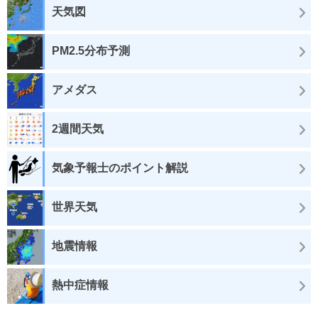
天気図
PM2.5分布予測
アメダス
2週間天気
気象予報士のポイント解説
世界天気
地震情報
熱中症情報