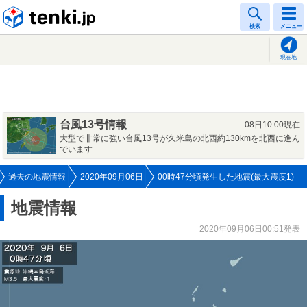
tenki.jp
検索
メニュー
現在地
台風13号情報
08日10:00現在
大型で非常に強い台風13号が久米島の北西約130kmを北西に進ん
でいます
過去の地震情報
2020年09月06日
00時47分頃発生した地震(最大震度1)
地震情報
2020年09月06日00:51発表