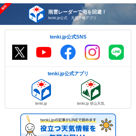
雨雲レーダーで雨を回避！
tenki.jp公式 天気予報アプリ
tenki.jp公式SNS
tenki.jp公式アプリ
tenki.jp
tenki.jp 登山天気