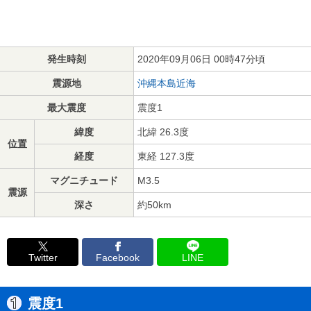
発生時刻
2020年09月06日 00時47分頃
震源地
沖縄本島近海
最大震度
震度1
緯度
北緯 26.3度
位置
経度
東経 127.3度
マグニチュード
M3.5
震源
深さ
約50km
Twitter
Facebook
LINE
震度1