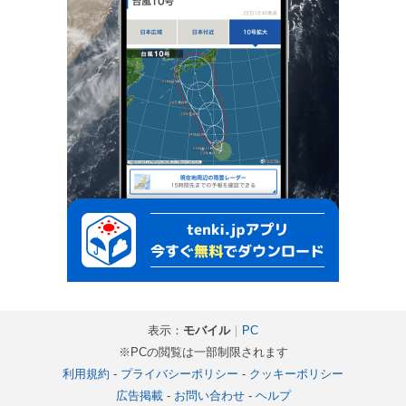
表示：
モバイル
｜
PC
※PCの閲覧は一部制限されます
利用規約
-
プライバシーポリシー
-
クッキーポリシー
広告掲載
-
お問い合わせ
-
ヘルプ