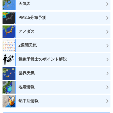
天気図
PM2.5分布予測
アメダス
2週間天気
気象予報士のポイント解説
世界天気
地震情報
熱中症情報