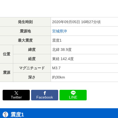
発生時刻
2020年09月05日 16時27分頃
震源地
宮城県沖
最大震度
震度1
緯度
北緯 38.9度
位置
経度
東経 142.4度
マグニチュード
M3.7
震源
深さ
約30km
Twitter
Facebook
LINE
震度1