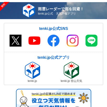
雨雲レーダーで雨を回避！
tenki.jp公式 天気予報アプリ
tenki.jp公式SNS
tenki.jp公式アプリ
tenki.jp
tenki.jp 登山天気