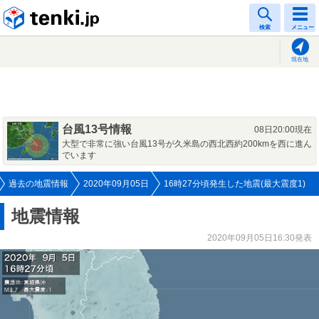
tenki.jp
検索
メニュー
現在地
台風13号情報
08日20:00現在
大型で非常に強い台風13号が久米島の西北西約200kmを西に進ん
でいます
過去の地震情報
2020年09月05日
16時27分頃発生した地震(最大震度1)
地震情報
2020年09月05日16:30発表