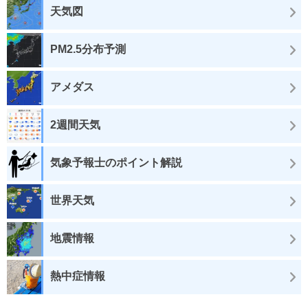
天気図
PM2.5分布予測
アメダス
2週間天気
気象予報士のポイント解説
世界天気
地震情報
熱中症情報