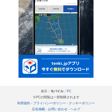
表示：
モバイル
｜
PC
※PCの閲覧は一部制限されます
利用規約
-
プライバシーポリシー
-
クッキーポリシー
広告掲載
-
お問い合わせ
-
ヘルプ