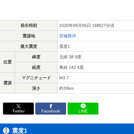
発生時刻
2020年09月05日 16時27分頃
震源地
宮城県沖
最大震度
震度1
緯度
北緯 38.9度
位置
経度
東経 142.4度
マグニチュード
M3.7
震源
深さ
約30km
Twitter
Facebook
LINE
震度1