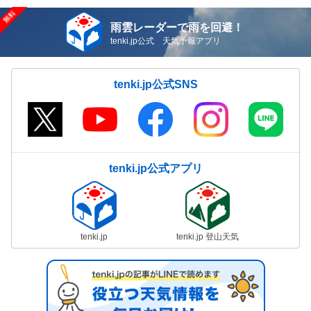
雨雲レーダーで雨を回避！
tenki.jp公式 天気予報アプリ
tenki.jp公式SNS
tenki.jp公式アプリ
tenki.jp
tenki.jp 登山天気