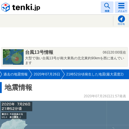
tenki.jp
検索
メニュー
現在地
台風13号情報
06日20:00現在
大型で強い台風13号が南大東島の北北東約90kmを西に進んでい
ます
過去の地震情報
2020年07月26日
21時52分頃発生した地震(最大震度2)
地震情報
2020年07月26日21:57発表