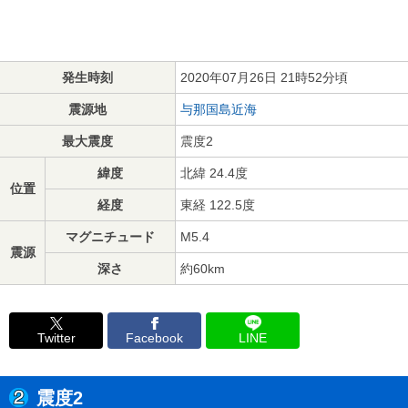
発生時刻
2020年07月26日 21時52分頃
震源地
与那国島近海
最大震度
震度2
緯度
北緯 24.4度
位置
経度
東経 122.5度
マグニチュード
M5.4
震源
深さ
約60km
Twitter
Facebook
LINE
震度2