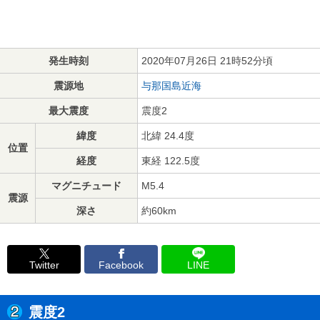
発生時刻
2020年07月26日 21時52分頃
震源地
与那国島近海
最大震度
震度2
緯度
北緯 24.4度
位置
経度
東経 122.5度
マグニチュード
M5.4
震源
深さ
約60km
Twitter
Facebook
LINE
震度2