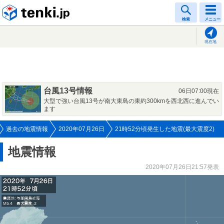
tenki.jp
検索
メニュー
現在地
台風13号情報
06日07:00現在
大型で強い台風13号が南大東島の東約300kmを西北西に進んでい
ます
過去の地震情報
2020年07月26日
21時52分頃発生した地震(最大震度2)
地震情報
2020年07月26日21:57発表