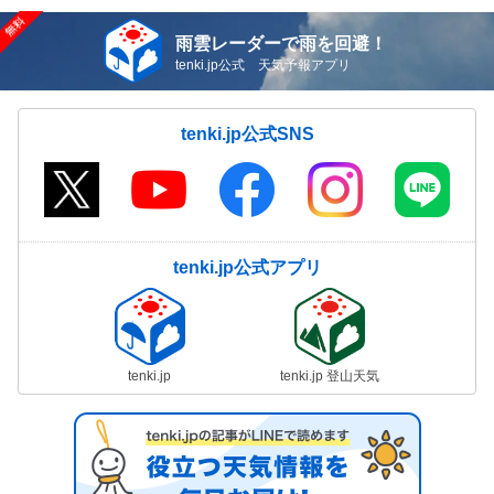
雨雲レーダーで雨を回避！
tenki.jp公式 天気予報アプリ
tenki.jp公式SNS
tenki.jp公式アプリ
tenki.jp
tenki.jp 登山天気