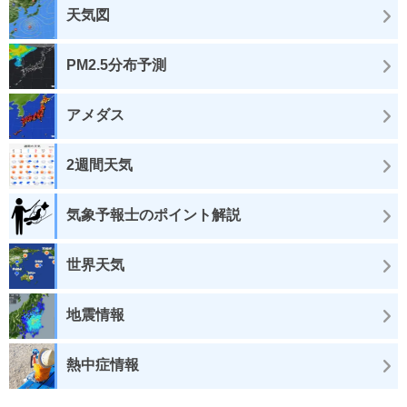
天気図
PM2.5分布予測
アメダス
2週間天気
気象予報士のポイント解説
世界天気
地震情報
熱中症情報