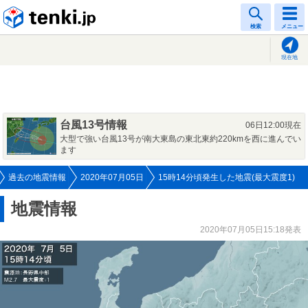
tenki.jp
検索
メニュー
現在地
台風13号情報
06日12:00現在
大型で強い台風13号が南大東島の東北東約220kmを西に進んでい
ます
過去の地震情報
2020年07月05日
15時14分頃発生した地震(最大震度1)
地震情報
2020年07月05日15:18発表