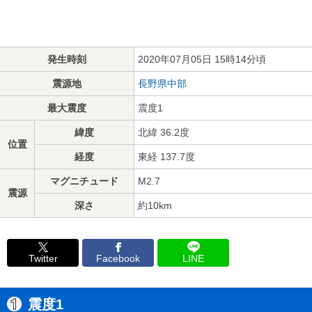
発生時刻
2020年07月05日 15時14分頃
震源地
長野県中部
最大震度
震度1
緯度
北緯 36.2度
位置
経度
東経 137.7度
マグニチュード
M2.7
震源
深さ
約10km
Twitter
Facebook
LINE
震度1