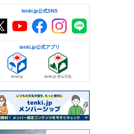
tenki.jp公式SNS
tenki.jp公式アプリ
tenki.jp
tenki.jp 登山天気