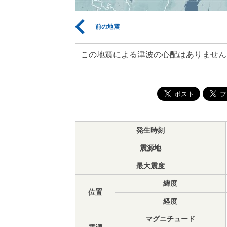
前の地震
この地震による津波の心配はありません
発生時刻
震源地
最大震度
緯度
位置
経度
マグニチュード