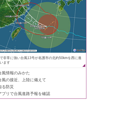
で非常に強い台風13号が名護市の北約50kmを西に進
います
台風情報のみかた
台風の接近、上陸に備えて
知る防災
アプリで台風進路予報を確認