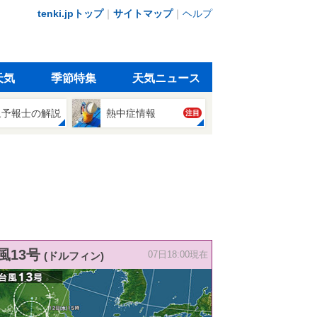
tenki.jpトップ
｜
サイトマップ
｜
ヘルプ
天気
季節特集
天気ニュース
象予報士の解説
熱中症情報
注目
風13号
(ドルフィン)
07日18:00現在