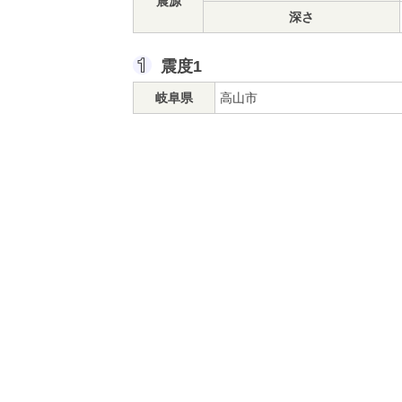
震源
深さ
震度1
岐阜県
高山市