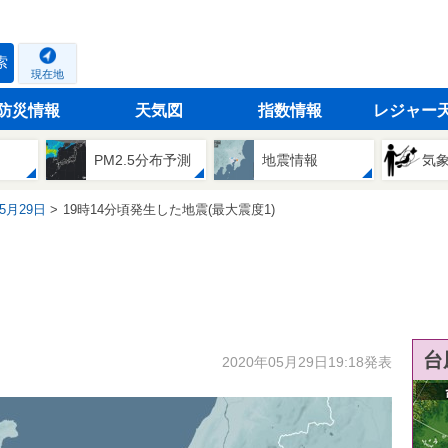
索
現在地
防災情報
天気図
指数情報
レジャー
PM2.5分布予測
地震情報
気
05月29日
19時14分頃発生した地震(最大震度1)
台
2020年05月29日19:18発表