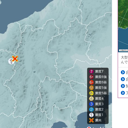
大型
んで