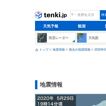
tenki.jp
検
天気予報
観測
雨雲レーダー
天気図
トップ
地震情報
過去の地震情報
2020年
地震情報