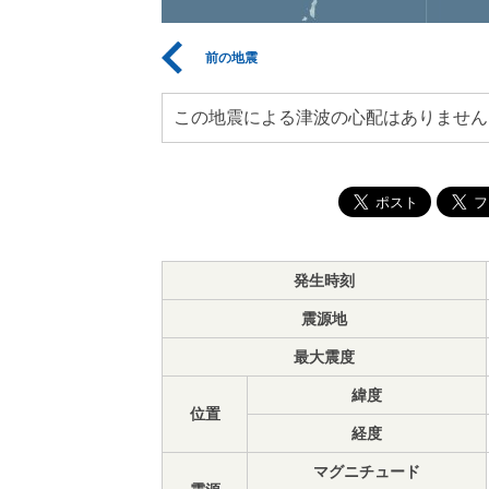
前の地震
この地震による津波の心配はありません
発生時刻
震源地
最大震度
緯度
位置
経度
マグニチュード