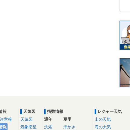
情報
天気図
指数情報
レジャー天気
注意報
天気図
通年
夏季
山の天気
情報
気象衛星
洗濯
汗かき
海の天気