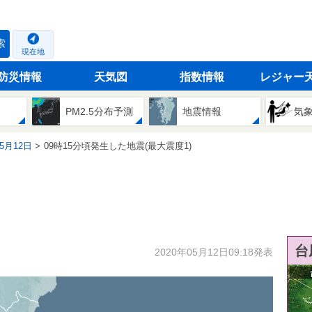
索
現在地
防災情報
天気図
指数情報
レジャー
PM2.5分布予測
地震情報
気
05月12日
09時15分頃発生した地震(最大震度1)
台
2020年05月12日09:18発表