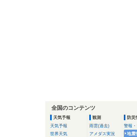
全国のコンテンツ
天気予報
観測
防災
天気予報
雨雲(過去)
警報・
世界天気
アメダス実況
地震