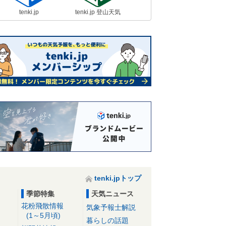
tenki.jp
tenki.jp 登山天気
tenki.jpトップ
季節特集
天気ニュース
花粉飛散情報
気象予報士解説
(1～5月頃)
暮らしの話題