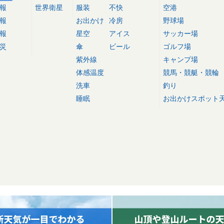
報
世界衛星
服装
不快
空港
報
お出かけ
冷房
野球場
報
星空
アイス
サッカー場
災
傘
ビール
ゴルフ場
紫外線
キャンプ場
体感温度
競馬・競艇・競輪
洗車
釣り
睡眠
お出かけスポット