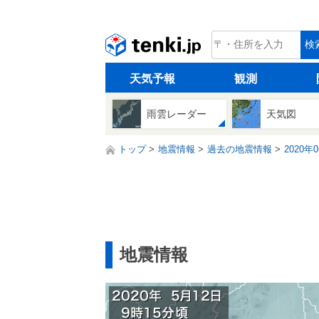
tenki.jp
検
天気予報
観測
雨雲レーダー
天気図
トップ
地震情報
過去の地震情報
2020年
地震情報