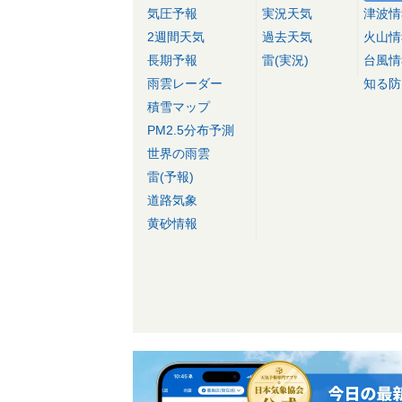
気圧予報
実況天気
津波情
2週間天気
過去天気
火山情
長期予報
雷(実況)
台風情
雨雲レーダー
知る防
積雪マップ
PM2.5分布予測
世界の雨雲
雷(予報)
道路気象
黄砂情報