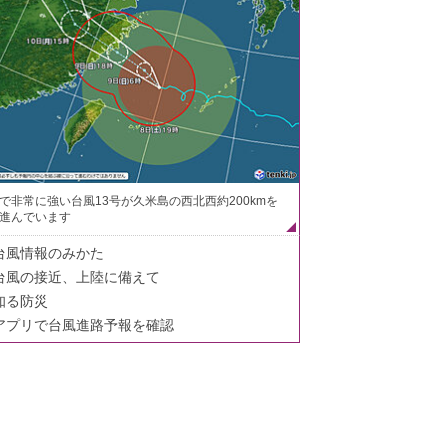
で非常に強い台風13号が久米島の西北西約200kmを
進んでいます
台風情報のみかた
台風の接近、上陸に備えて
知る防災
アプリで台風進路予報を確認