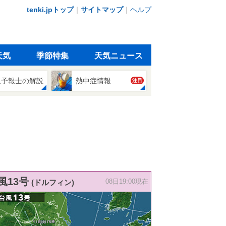
tenki.jpトップ
｜
サイトマップ
｜
ヘルプ
天気
季節特集
天気ニュース
象予報士の解説
熱中症情報
注目
風13号
(ドルフィン)
08日19:00現在