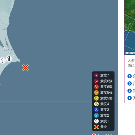
大型
西に