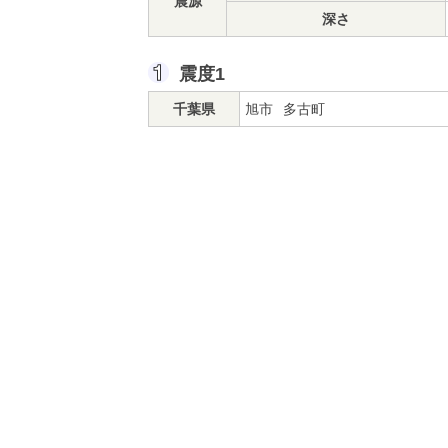
震源
深さ
震度1
千葉県
旭市
多古町