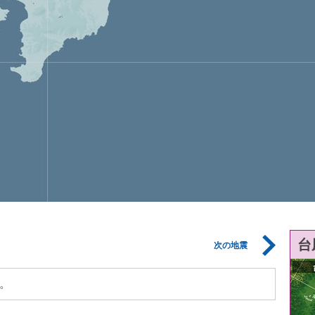
台
次の地震
。