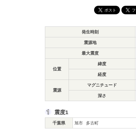
発生時刻
震源地
最大震度
緯度
位置
経度
マグニチュード
震源
深さ
震度1
千葉県
旭市
多古町