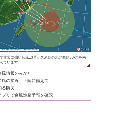
で非常に強い台風13号が久米島の北北西約50kmを南
んでいます
台風情報のみかた
台風の接近、上陸に備えて
知る防災
アプリで台風進路予報を確認