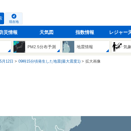
索
現在地
防災情報
天気図
指数情報
レジャー
PM2.5分布予測
地震情報
気
05月12日
09時15分頃発生した地震(最大震度1)
拡大画像