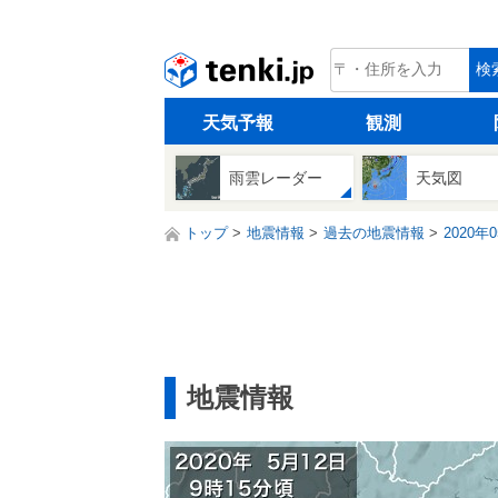
tenki.jp
検
天気予報
観測
雨雲レーダー
天気図
トップ
地震情報
過去の地震情報
2020年
地震情報