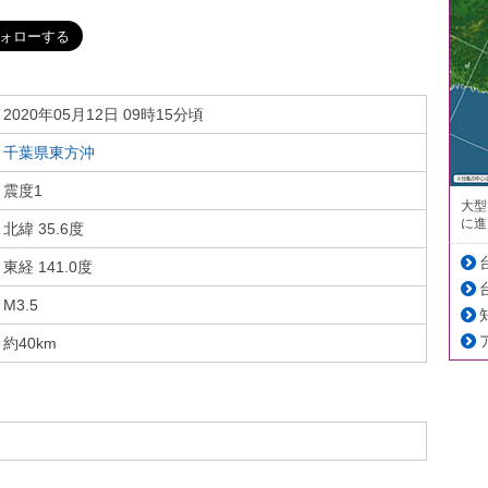
2020年05月12日 09時15分頃
千葉県東方沖
震度1
大型
に進
北緯 35.6度
東経 141.0度
M3.5
約40km