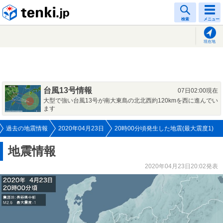
tenki.jp
検索
メニュー
現在地
台風13号情報
07日02:00現在
大型で強い台風13号が南大東島の北北西約120kmを西に進んでい
ます
過去の地震情報
2020年04月23日
20時00分頃発生した地震(最大震度1)
地震情報
2020年04月23日20:02発表