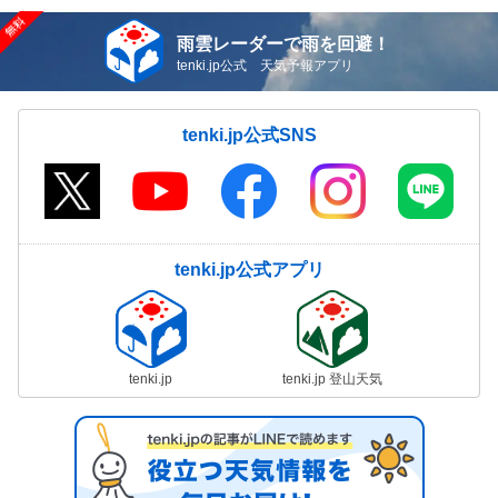
雨雲レーダーで雨を回避！
tenki.jp公式 天気予報アプリ
tenki.jp公式SNS
tenki.jp公式アプリ
tenki.jp
tenki.jp 登山天気