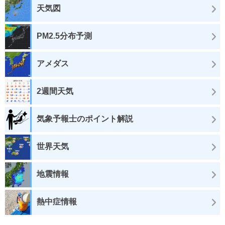
天気図
PM2.5分布予測
アメダス
2週間天気
気象予報士のポイント解説
世界天気
地震情報
熱中症情報