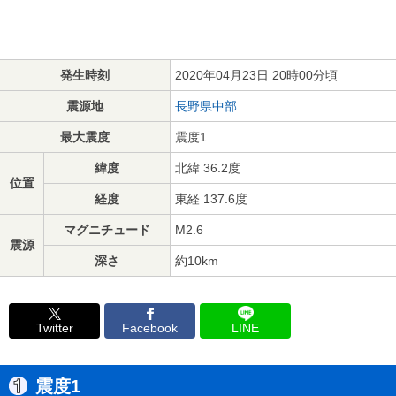
発生時刻
2020年04月23日 20時00分頃
震源地
長野県中部
最大震度
震度1
緯度
北緯 36.2度
位置
経度
東経 137.6度
マグニチュード
M2.6
震源
深さ
約10km
Twitter
Facebook
LINE
震度1