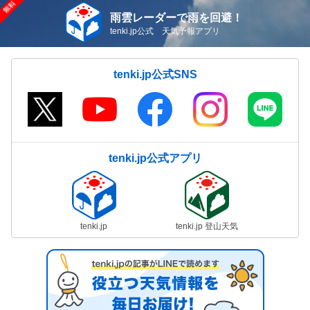
雨雲レーダーで雨を回避！
tenki.jp公式 天気予報アプリ
tenki.jp公式SNS
tenki.jp公式アプリ
tenki.jp
tenki.jp 登山天気