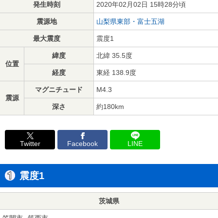
発生時刻
2020年02月02日 15時28分頃
震源地
山梨県東部・富士五湖
最大震度
震度1
緯度
北緯 35.5度
位置
経度
東経 138.9度
マグニチュード
M4.3
震源
深さ
約180km
Twitter
Facebook
LINE
震度1
茨城県
笠間市
筑西市