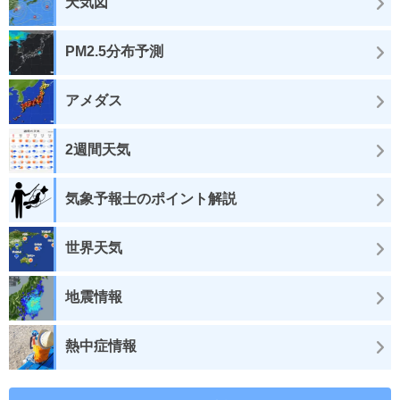
天気図
PM2.5分布予測
アメダス
2週間天気
気象予報士のポイント解説
世界天気
地震情報
熱中症情報