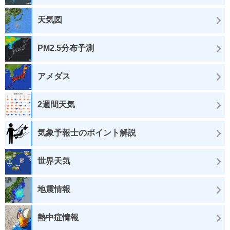
天気図
PM2.5分布予測
アメダス
2週間天気
気象予報士のポイント解説
世界天気
地震情報
熱中症情報