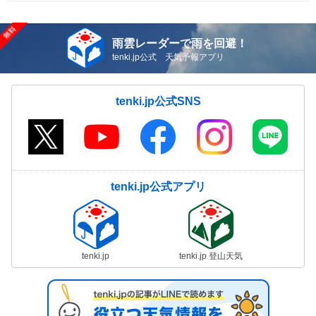
雨雲レーダーで雨を回避！
tenki.jp公式 天気予報アプリ
tenki.jp公式SNS
tenki.jp公式アプリ
tenki.jp
tenki.jp 登山天気