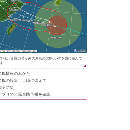
で強い台風13号が南大東島の北約80kmを西に進んで
す
台風情報のみかた
台風の接近、上陸に備えて
知る防災
アプリで台風進路予報を確認