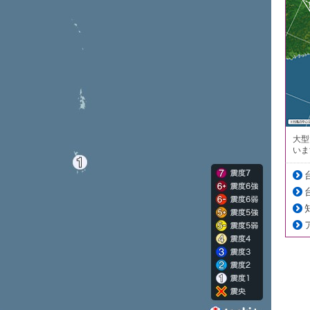
大型
いま