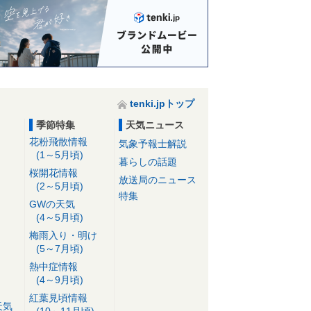
tenki.jpトップ
季節特集
天気ニュース
花粉飛散情報
気象予報士解説
(1～5月頃)
暮らしの話題
桜開花情報
放送局のニュース
(2～5月頃)
特集
GWの天気
(4～5月頃)
梅雨入り・明け
(5～7月頃)
熱中症情報
(4～9月頃)
紅葉見頃情報
天気
(10～11月頃)