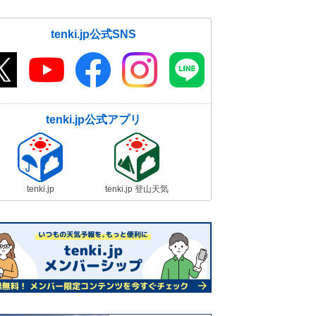
tenki.jp公式SNS
tenki.jp公式アプリ
tenki.jp
tenki.jp 登山天気