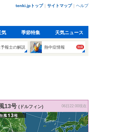
tenki.jpトップ
｜
サイトマップ
｜
ヘルプ
天気
季節特集
天気ニュース
象予報士の解説
熱中症情報
注目
風13号
(ドルフィン)
06日22:00現在