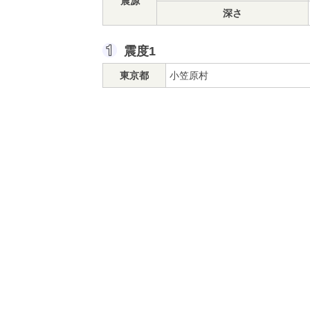
震源
深さ
震度1
東京都
小笠原村