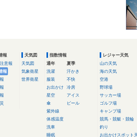
情報
天気図
指数情報
レジャー天気
注意報
天気図
通年
夏季
山の天気
情報
気象衛星
洗濯
汗かき
海の天気
報
世界衛星
服装
不快
空港
報
お出かけ
冷房
野球場
報
星空
アイス
サッカー場
災
傘
ビール
ゴルフ場
紫外線
キャンプ場
体感温度
競馬・競艇・競輪
洗車
釣り
睡眠
お出かけスポット