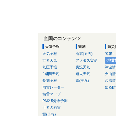
全国のコンテンツ
天気予報
観測
防災
天気予報
雨雲(過去)
警報・
世界天気
アメダス実況
地震
気圧予報
実況天気
津波情
2週間天気
過去天気
火山情
長期予報
雷(実況)
台風情
雨雲レーダー
知る防
積雪マップ
PM2.5分布予測
世界の雨雲
雷(予報)