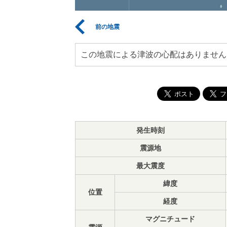
前の地震
この地震による津波の心配はありません
発生時刻
震源地
最大震度
緯度
位置
経度
マグニチュード