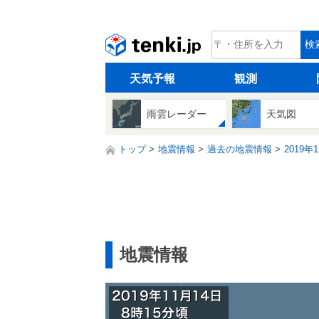
tenki.jp
検
天気予報
観測
雨雲レーダー
天気図
トップ
地震情報
過去の地震情報
2019年
地震情報