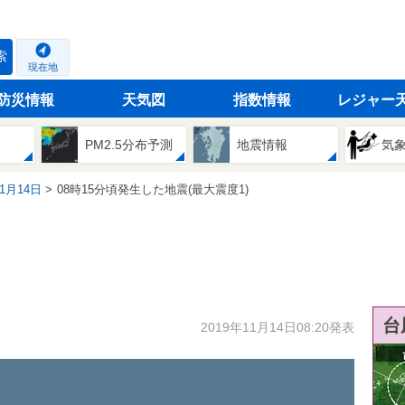
索
現在地
防災情報
天気図
指数情報
レジャー
PM2.5分布予測
地震情報
気
11月14日
08時15分頃発生した地震(最大震度1)
台
2019年11月14日08:20発表