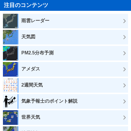
注目のコンテンツ
雨雲レーダー
天気図
PM2.5分布予測
アメダス
2週間天気
気象予報士のポイント解説
世界天気