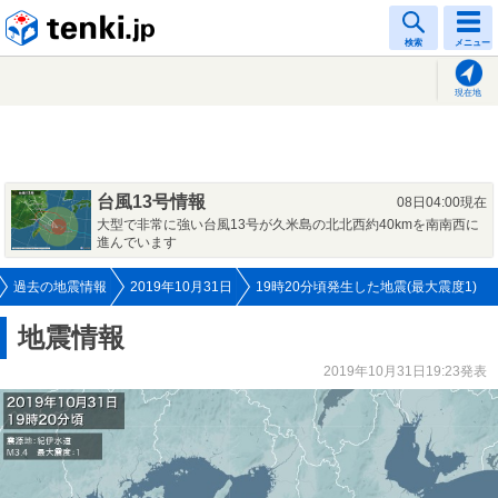
tenki.jp
検索
メニュー
現在地
台風13号情報
08日04:00現在
大型で非常に強い台風13号が久米島の北北西約40kmを南南西に
進んでいます
過去の地震情報
2019年10月31日
19時20分頃発生した地震(最大震度1)
地震情報
2019年10月31日19:23発表