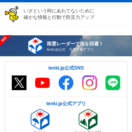
いざという時にあわてないために
確かな情報と行動で防災力アップ
雨雲レーダーで雨を回避！
tenki.jp公式 天気予報アプリ
tenki.jp公式SNS
tenki.jp公式アプリ