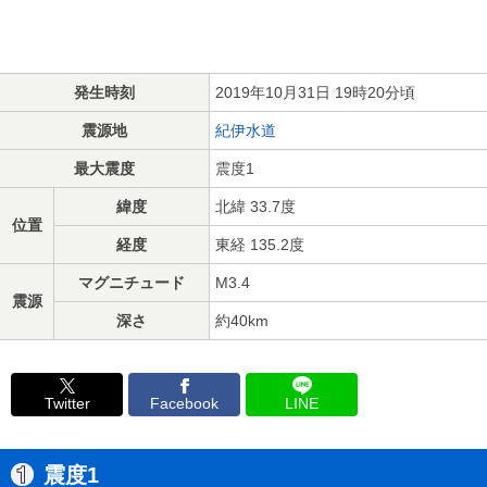
発生時刻
2019年10月31日 19時20分頃
震源地
紀伊水道
最大震度
震度1
緯度
北緯 33.7度
位置
経度
東経 135.2度
マグニチュード
M3.4
震源
深さ
約40km
Twitter
Facebook
LINE
震度1