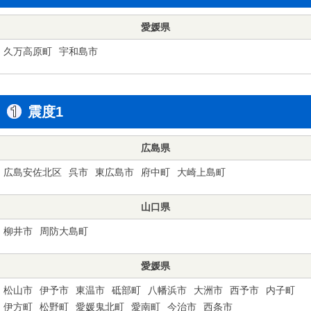
愛媛県
久万高原町
宇和島市
震度1
広島県
広島安佐北区
呉市
東広島市
府中町
大崎上島町
山口県
柳井市
周防大島町
愛媛県
松山市
伊予市
東温市
砥部町
八幡浜市
大洲市
西予市
内子町
伊方町
松野町
愛媛鬼北町
愛南町
今治市
西条市