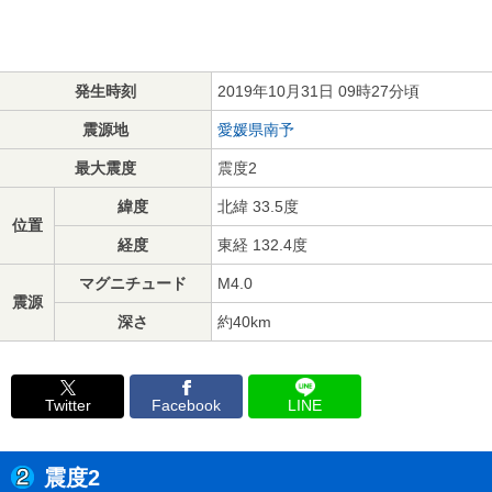
発生時刻
2019年10月31日 09時27分頃
震源地
愛媛県南予
最大震度
震度2
緯度
北緯 33.5度
位置
経度
東経 132.4度
マグニチュード
M4.0
震源
深さ
約40km
Twitter
Facebook
LINE
震度2