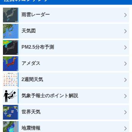
雨雲レーダー
天気図
PM2.5分布予測
アメダス
2週間天気
気象予報士のポイント解説
世界天気
地震情報