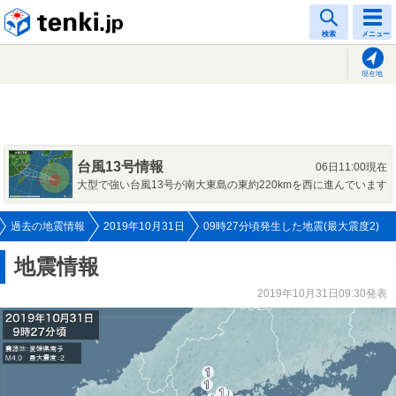
tenki.jp
検索
メニュー
現在地
台風13号情報
06日11:00現在
大型で強い台風13号が南大東島の東約220kmを西に進んでいます
過去の地震情報
2019年10月31日
09時27分頃発生した地震(最大震度2)
地震情報
2019年10月31日09:30発表