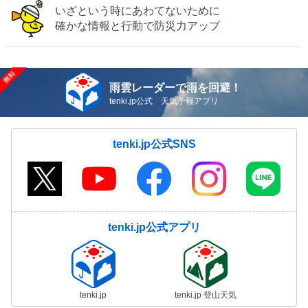
いざという時にあわてないために
確かな情報と行動で防災力アップ
雨雲レーダーで雨を回避！
tenki.jp公式 天気予報アプリ
tenki.jp公式SNS
tenki.jp公式アプリ
tenki.jp
tenki.jp 登山天気