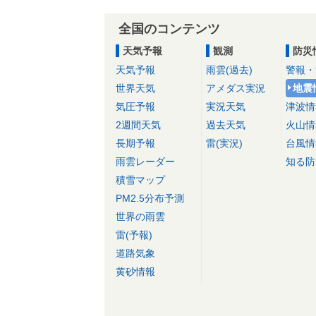
全国のコンテンツ
天気予報
観測
防災
天気予報
雨雲(過去)
警報・
世界天気
アメダス実況
地震
気圧予報
実況天気
津波情
2週間天気
過去天気
火山情
長期予報
雷(実況)
台風情
雨雲レーダー
知る防
積雪マップ
PM2.5分布予測
世界の雨雲
雷(予報)
道路気象
黄砂情報