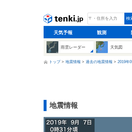
tenki.jp
検
天気予報
観測
雨雲レーダー
天気図
トップ
地震情報
過去の地震情報
2019年
地震情報