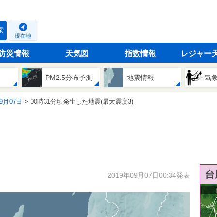
索
現在地
防災情報
天気図
指数情報
レジャー
PM2.5分布予測
地震情報
気
09月07日
00時31分頃発生した地震(最大震度3)
台
2019年09月07日00:34発表