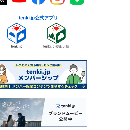
tenki.jp公式アプリ
tenki.jp
tenki.jp 登山天気