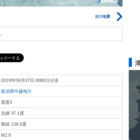
次の地震
。
2019年09月07日 00時31分頃
新潟県中越地方
震度3
北緯 37.1度
東経 138.6度
M2.8