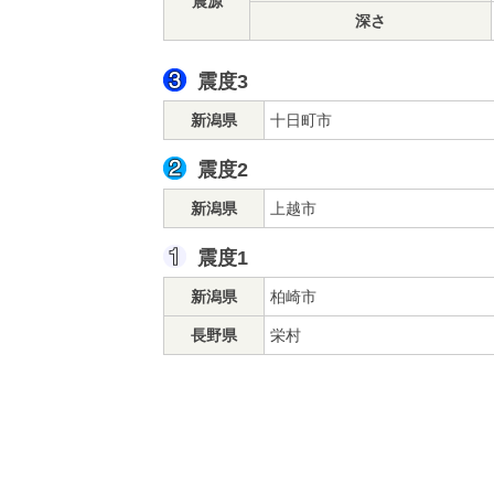
震源
深さ
震度3
新潟県
十日町市
震度2
新潟県
上越市
震度1
新潟県
柏崎市
長野県
栄村