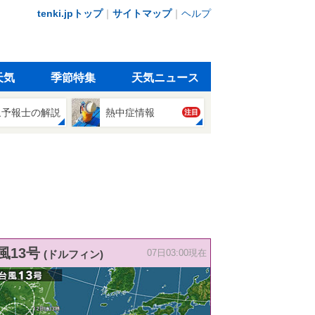
tenki.jpトップ
｜
サイトマップ
｜
ヘルプ
天気
季節特集
天気ニュース
象予報士の解説
熱中症情報
注目
風13号
(ドルフィン)
07日03:00現在