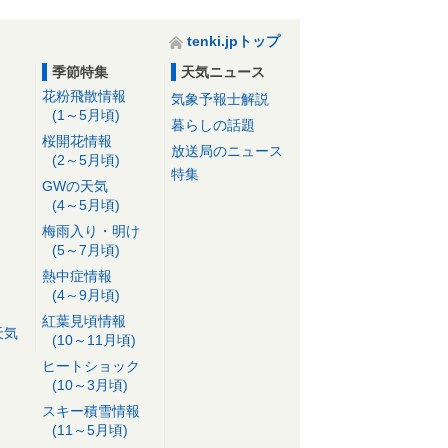
tenki.jpトップ
季節特集
天気ニュース
花粉飛散情報
気象予報士解説
(1～5月頃)
暮らしの話題
桜開花情報
放送局のニュース
(2～5月頃)
特集
GWの天気
(4～5月頃)
梅雨入り・明け
(5～7月頃)
熱中症情報
(4～9月頃)
紅葉見頃情報
天気
(10～11月頃)
ヒートショック
(10～3月頃)
スキー積雪情報
(11～5月頃)