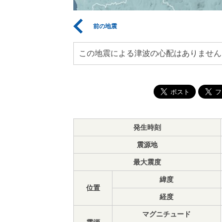
前の地震
この地震による津波の心配はありません
発生時刻
震源地
最大震度
緯度
位置
経度
マグニチュード