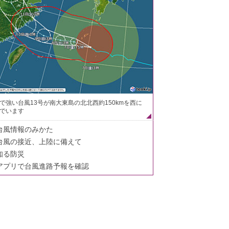
で強い台風13号が南大東島の北北西約150kmを西に
でいます
台風情報のみかた
台風の接近、上陸に備えて
知る防災
アプリで台風進路予報を確認