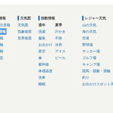
情報
天気図
指数情報
レジャー天気
注意報
天気図
通年
夏季
山の天気
情報
気象衛星
洗濯
汗かき
海の天気
報
世界衛星
服装
不快
空港
報
お出かけ
冷房
野球場
報
星空
アイス
サッカー場
災
傘
ビール
ゴルフ場
紫外線
キャンプ場
体感温度
競馬・競艇・競輪
洗車
釣り
睡眠
お出かけスポット