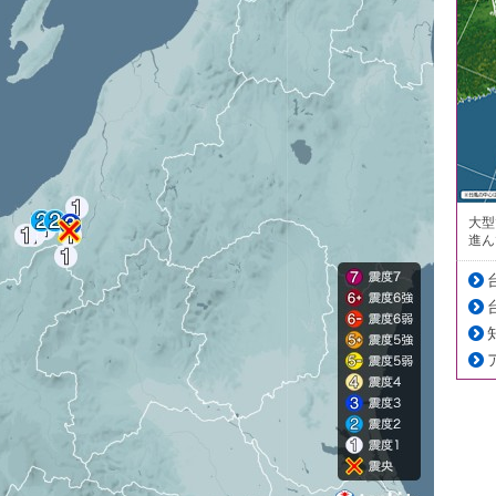
大型
進ん