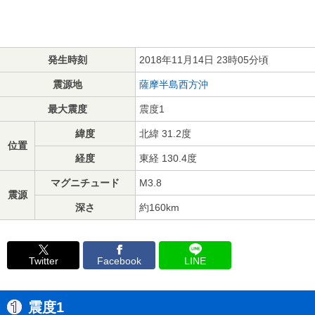
発生時刻
2018年11月14日 23時05分頃
震源地
薩摩半島西方沖
最大震度
震度1
緯度
北緯 31.2度
位置
経度
東経 130.4度
マグニチュード
M3.8
震源
深さ
約160km
Twitter
Facebook
LINE
震度1