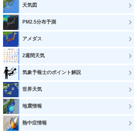
天気図
PM2.5分布予測
アメダス
2週間天気
気象予報士のポイント解説
世界天気
地震情報
熱中症情報