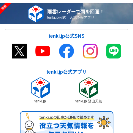
雨雲レーダーで雨を回避！
tenki.jp公式 天気予報アプリ
tenki.jp公式SNS
tenki.jp公式アプリ
tenki.jp
tenki.jp 登山天気