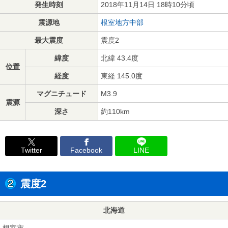
発生時刻
2018年11月14日 18時10分頃
震源地
根室地方中部
最大震度
震度2
緯度
北緯 43.4度
位置
経度
東経 145.0度
マグニチュード
M3.9
震源
深さ
約110km
Twitter
Facebook
LINE
震度2
北海道
根室市