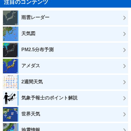
注目のコンテンツ
雨雲レーダー
天気図
PM2.5分布予測
アメダス
2週間天気
気象予報士のポイント解説
世界天気
地震情報