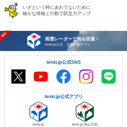
いざという時にあわてないために
確かな情報と行動で防災力アップ
雨雲レーダーで雨を回避！
tenki.jp公式 天気予報アプリ
tenki.jp公式SNS
tenki.jp公式アプリ
tenki.jp
tenki.jp 登山天気