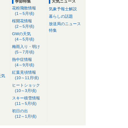
季節特集
天気ニュース
花粉飛散情報
気象予報士解説
(1～5月頃)
暮らしの話題
桜開花情報
放送局のニュース
(2～5月頃)
特集
GWの天気
(4～5月頃)
梅雨入り・明け
(5～7月頃)
熱中症情報
(4～9月頃)
紅葉見頃情報
天気
(10～11月頃)
ヒートショック
(10～3月頃)
スキー積雪情報
(11～5月頃)
初日の出
(12～1月頃)