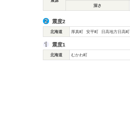
震源
深さ
震度2
北海道
厚真町
安平町
日高地方日高町
震度1
北海道
むかわ町