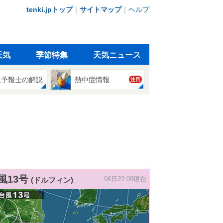
tenki.jpトップ
｜
サイトマップ
｜
ヘルプ
天気
季節特集
天気ニュース
象予報士の解説
熱中症情報
注目
風13号
(ドルフィン)
06日22:00現在