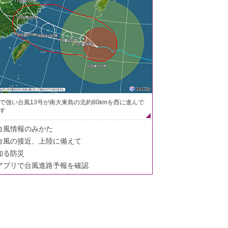
で強い台風13号が南大東島の北約80kmを西に進んで
す
台風情報のみかた
台風の接近、上陸に備えて
知る防災
アプリで台風進路予報を確認