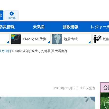
索
現在地
防災情報
天気図
指数情報
レジャー
PM2.5分布予測
地震情報
気
11月08日
00時54分頃発生した地震(最大震度2)
台
2018年11月08日00:57発表