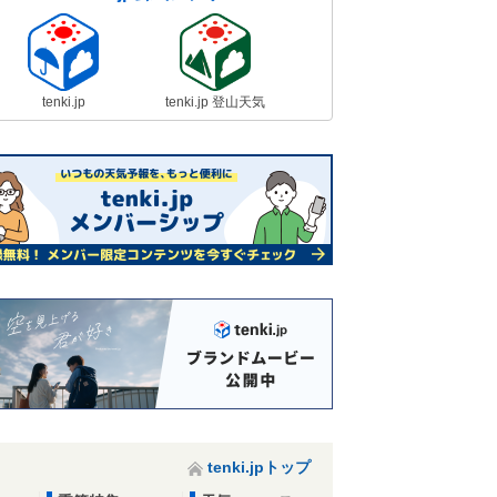
tenki.jp
tenki.jp 登山天気
tenki.jpトップ