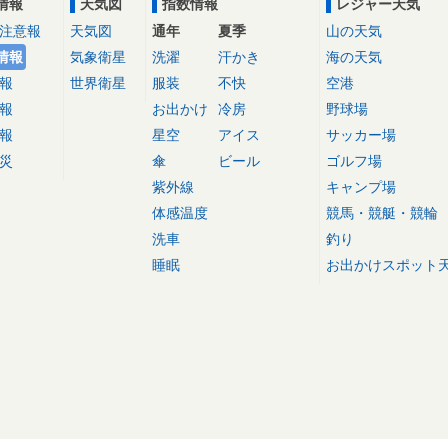
情報
天気図
指数情報
レジャー天気
注意報
天気図
通年
夏季
山の天気
情報
気象衛星
洗濯
汗かき
海の天気
報
世界衛星
服装
不快
空港
報
お出かけ
冷房
野球場
報
星空
アイス
サッカー場
災
傘
ビール
ゴルフ場
紫外線
キャンプ場
体感温度
競馬・競艇・競輪
洗車
釣り
睡眠
お出かけスポット