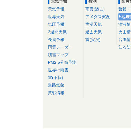
天気予報
観測
防災
天気予報
雨雲(過去)
警報・
世界天気
アメダス実況
地震
気圧予報
実況天気
津波情
2週間天気
過去天気
火山情
長期予報
雷(実況)
台風情
雨雲レーダー
知る防
積雪マップ
PM2.5分布予測
世界の雨雲
雷(予報)
道路気象
黄砂情報