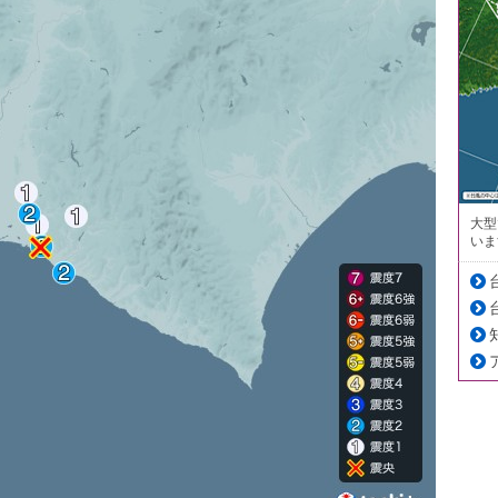
大型
いま