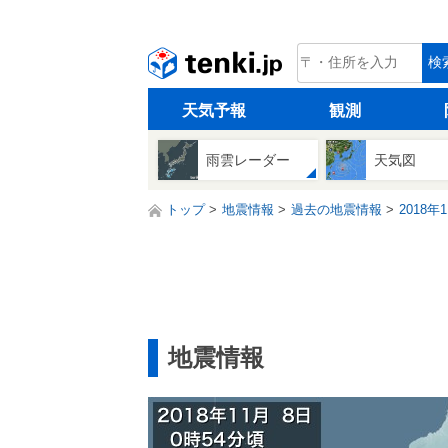
tenki.jp
検
天気予報
観測
雨雲レーダー
天気図
トップ
地震情報
過去の地震情報
2018年
地震情報