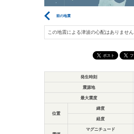
前の地震
この地震による津波の心配はありません
発生時刻
震源地
最大震度
緯度
位置
経度
マグニチュード