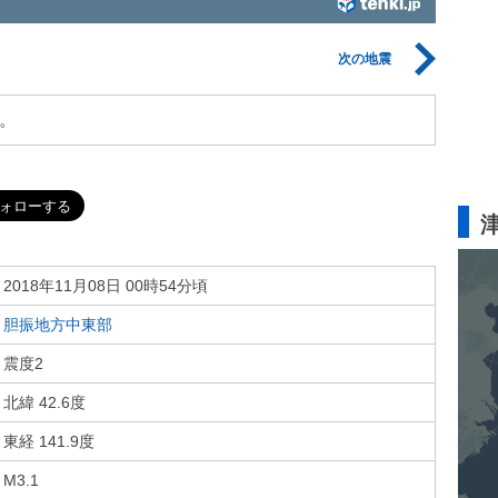
次の地震
。
2018年11月08日 00時54分頃
胆振地方中東部
震度2
北緯 42.6度
東経 141.9度
M3.1